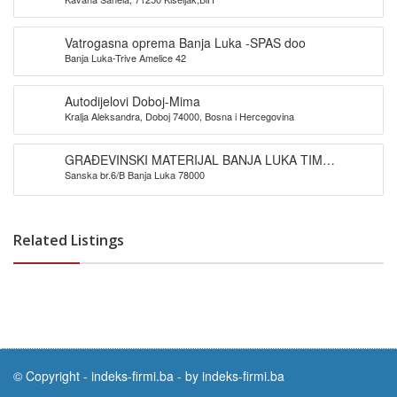
Vatrogasna oprema Banja Luka -SPAS doo
Banja Luka-Trive Amelice 42
Autodijelovi Doboj-Mima
Kralja Aleksandra, Doboj 74000, Bosna i Hercegovina
GRAĐEVINSKI MATERIJAL BANJA LUKA TIM
Sanska br.6/B Banja Luka 78000
PROMET DOO
Related Listings
© Copyright -
indeks-firmi.ba
-
by indeks-firmi.ba