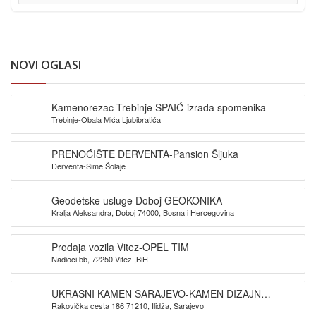
NOVI OGLASI
Kamenorezac Trebinje SPAIĆ-izrada spomenika
Trebinje-Obala Mića Ljubibratića
PRENOĆIŠTE DERVENTA-Pansion Šljuka
Derventa-Sime Šolaje
Geodetske usluge Doboj GEOKONIKA
Kralja Aleksandra, Doboj 74000, Bosna i Hercegovina
Prodaja vozila Vitez-OPEL TIM
Nadioci bb, 72250 Vitez ,BiH
UKRASNI KAMEN SARAJEVO-KAMEN DIZAJN
Rakovička cesta 186 71210, Ilidža, Sarajevo
SARAJEVO