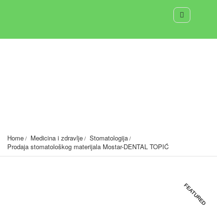
Prodaja stomatološkog materijala Mostar-DENTAL
TOPIĆ
Centar II -Testera, 88000 Mostar,BiH
1217
Home
Medicina i zdravlje
Stomatologija
Prodaja stomatološkog materijala Mostar-DENTAL TOPIĆ
FEATURED