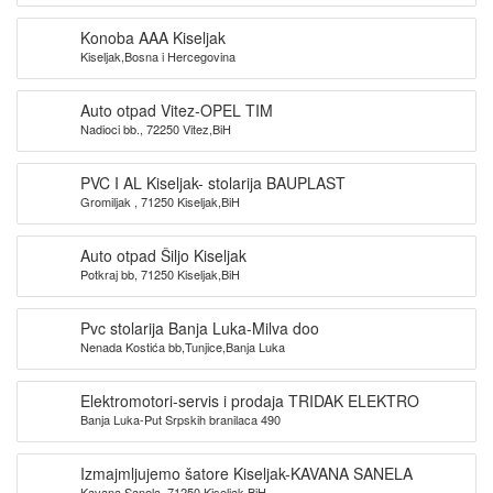
Konoba AAA Kiseljak
Kiseljak,Bosna i Hercegovina
Auto otpad Vitez-OPEL TIM
Nadioci bb., 72250 Vitez,BiH
PVC I AL Kiseljak- stolarija BAUPLAST
Gromiljak , 71250 Kiseljak,BiH
Auto otpad Šiljo Kiseljak
Potkraj bb, 71250 Kiseljak,BiH
Pvc stolarija Banja Luka-Milva doo
Nenada Kostića bb,Tunjice,Banja Luka
Elektromotori-servis i prodaja TRIDAK ELEKTRO
Banja Luka-Put Srpskih branilaca 490
Izmajmljujemo šatore Kiseljak-KAVANA SANELA
Kavana Sanela, 71250 Kiseljak,BiH