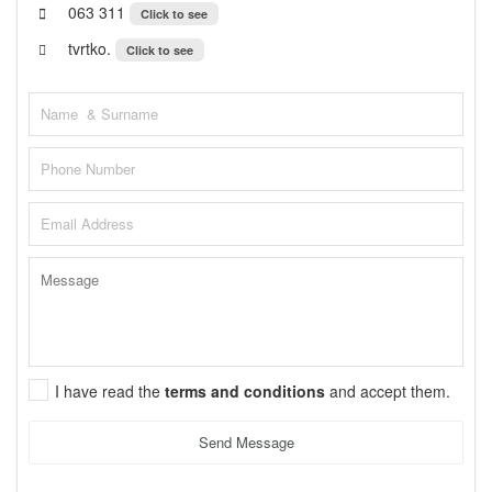
063 311
Click to see
tvrtko.
Click to see
I have read the
terms and conditions
and accept them.
Send Message