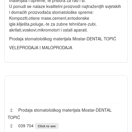
materijala i opreme, te pribora za rad i sl.
U ponudi se nalaze kvalitetni proizvodi najtraženijih svjetskih
i domaćih proizvođača stomatološke opreme:
Kompoziti,otisne mase,cement,entodonske
igle,kliješta,poluge,-te za zubne tehničare-zubi,
akrilati,voskovi,mikromotori i ostali aparati.
Prodaja stomatološkog materijala Mostar-DENTAL TOPIĆ
VELEPRODAJA I MALOPRODAJA
Prodaja stomatološkog materijala Mostar-DENTAL
TOPIĆ
039 704
Click to see