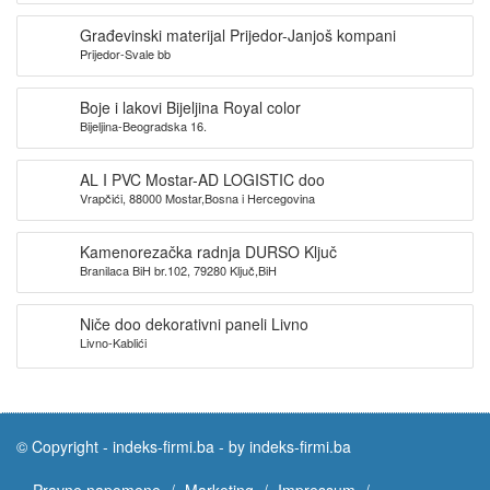
Građevinski materijal Prijedor-Janjoš kompani
Prijedor-Svale bb
Boje i lakovi Bijeljina Royal color
Bijeljina-Beogradska 16.
AL I PVC Mostar-AD LOGISTIC doo
Vrapčići, 88000 Mostar,Bosna i Hercegovina
Kamenorezačka radnja DURSO Ključ
Branilaca BiH br.102, 79280 Ključ,BiH
Niče doo dekorativni paneli Livno
Livno-Kablići
© Copyright -
indeks-firmi.ba
-
by indeks-firmi.ba
Pravne napomene
Marketing
Impressum