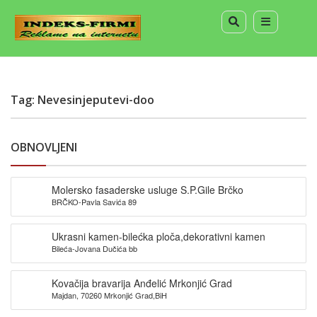
Tag: Nevesinjeputevi-doo
OBNOVLJENI
Molersko fasaderske usluge S.P.Gile Brčko
BRČKO-Pavla Savića 89
Ukrasni kamen-bilećka ploča,dekorativni kamen
Bileća-Jovana Dučića bb
Kovačija bravarija Anđelić Mrkonjić Grad
Majdan, 70260 Mrkonjić Grad,BiH