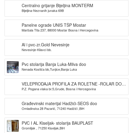
Centralno grijanje Bijeljina MONTERM
Bijeljina-Neznanih junaka 69B
Panelne ograde UNIS TŠP Mostar
Maršala Tita 237, 88000 Mostar Bosna i Hercegovina
Al i pvc-zr.Gold Nevesinje
Nevesinje-Kilavci bb.
Pvc stolarija Banja Luka-Milva doo
Nenada Kostića bb,Tunjice,Banja Luka
VELEPRODAJA PROFILA ZA ROLETNE -ROLAR DOO
P.Z. Pogana vlaka br.5,Grude, Bosna i Hercegovina
GRUDE
Građevinski materijal Hadžići-SEOS doo
Omladinska 28 Pazarić, 71240 Hadžići ,BiH
PVC I AL Kiseljak- stolarija BAUPLAST
Gromiljak , 71250 Kiseljak,BiH