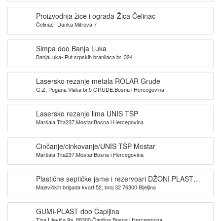
Proizvodnja žice i ograda-Žica Čelinac
Čelinac- Danka Mitrova 7
Simpa doo Banja Luka
BanjaLuka- Put srpskih branilaca br. 324
Lasersko rezanje metala ROLAR Grude
G.Z. Pogana Vlaka br.5 GRUDE.Bosna i Hercegovina
Lasersko rezanje lima UNIS TŠP
Maršala Tita237,Mostar,Bosna i Hercegovina
Cinčanje/cinkovanje/UNIS TŠP Mostar
Maršala Tita237,Mostar,Bosna i Hercegovina
Plastične septičke jame i rezervoari DŽONI PLAST
Majevičkih brigada kvart 52, broj 32 76300 Bijeljina
Bijeljina
GUMI-PLAST doo Čapljina
Tina Ujevića 9a, 88300 Čapljina,Bosna i Hercegovina