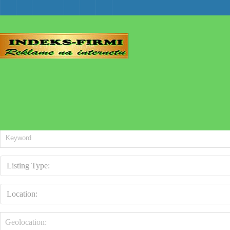
Tag: eurokeramik medjugorje
Listing Type:
Location: