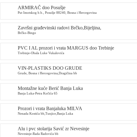
ARMIRAČ doo Posušje
Put Imotskog b.b., Posušje 88240, Bosna i Hercegovina
Završni građevinski radovi Brčko,Bijeljina,
Brčko-Bingo
PVC I AL prozori i vrata MARGUS doo Trebinje
Trebinje-Obala Luke Vukalovića
VIN-PLASTIKS DOO GRUDE
Grude, Bosna i Hercegovina,Dragičina bb
Montažne kuće Berić Banja Luka
Banja Luka-Petra Kočića 65
Prozori i vrata Banjaluka MILVA
Nenada Kostića bb,Tunjice,Banja Luka
Alu i pvc stolarija Savić zr Nevesinje
Nevesinje-Rada Radovića bb