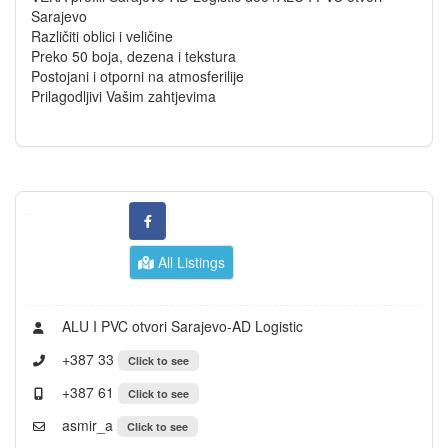
Sarajevo
Različiti oblici i veličine
Preko 50 boja, dezena i tekstura
Postojani i otporni na atmosferilije
Prilagodljivi Vašim zahtjevima
All Listings
ALU I PVC otvori Sarajevo-AD Logistic
+387 33
Click to see
+387 61
Click to see
asmir_a
Click to see