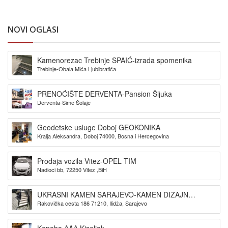
NOVI OGLASI
Kamenorezac Trebinje SPAIĆ-izrada spomenika
Trebinje-Obala Mića Ljubibratića
PRENOĆIŠTE DERVENTA-Pansion Šljuka
Derventa-Sime Šolaje
Geodetske usluge Doboj GEOKONIKA
Kralja Aleksandra, Doboj 74000, Bosna i Hercegovina
Prodaja vozila Vitez-OPEL TIM
Nadioci bb, 72250 Vitez ,BiH
UKRASNI KAMEN SARAJEVO-KAMEN DIZAJN
Rakovička cesta 186 71210, Ilidža, Sarajevo
SARAJEVO
Konoba AAA Kiseljak