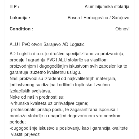
TIP :
Aluminijumska stolarija
Lokacija :
Bosna i Hercegovina
/
Sarajevo
Condition :
Obnovi
ALU I PVC otvori Sarajevo-AD Logistic
AD Logistic d.o.o. je društvo specijalizirano za proizvodnju,
prodaju i ugradnju PVC i ALU stolarije sa vlastitom
proizvodnjom i dugogodišnjim iskustvom svih zaposlenika te
garantuje izuzetno kvalitetnu uslugu.
Naši proizvodi su izrađeni od najkvalitetnijih materijala,
jedinstvenog su dizajna i odličnih toplinsko i zvučno-
izolacijskih svojstava.
Neke od naših prednosti su:
-vrhunska kvaliteta uz prihvatljive cijene;
-profesionalni pristup poslu, te zagarantirana isporuka i
montaža stolarije u unaprijed dogovorenom vremenskom
periodu;
-dugogodišnje iskustvo u poslovanju kao i garancija kvalitete
-vlastiti prijevoz