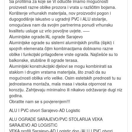
Sa profilima za koje se Vi odlučite imamo mogućnosti
proizvesti razne oblike prozora i vrata u različitim bojama.
Korištenje vrhunskih materijala, nov proizvodni pogon i
dugogodišnje iskustvo u ugradnji PVC i ALU stolarije,
omogućava nam da svojim partnerima ponudi vrhunsku
kvalitetu usluge uz vrlo povoljne uvjete. —–
Aluminijske ograde/AL ograde Sarajevo
Aluminijske ograde su sistemi aluminijskih profila (šipki) i
spojnih elemenata čijim kombinacijama dobivamo razne
oblike i funkcijski prilagođene vrste ograda. Najčešće su to
balkonske, stubišne ili ograde terasa.
Aluminijski konstrukcijski djelovi se mogu kombinirati sa
staklom i drugim vrstama materijala, što znači da su
mogućnosti oblika vrlo velike. Osim estetskih prednosti tu su
jednostavna montaža, mala masa i visoka otpornost na
koroziju. Zahtjevaju minimalno ili nikakvo održavanje dugi niz
godina.
Obratite nam se s povjerenjem!!!
ALU I PVC otvori Sarajevo-AD Logistic
ALU OGRADE SARAJEVO/PVC STOLARIJA VEKA
SARAJEVO AD LOGISTIC
VEKA profili Sarajevo-AD Logistic doo /ALU I PVC otvori