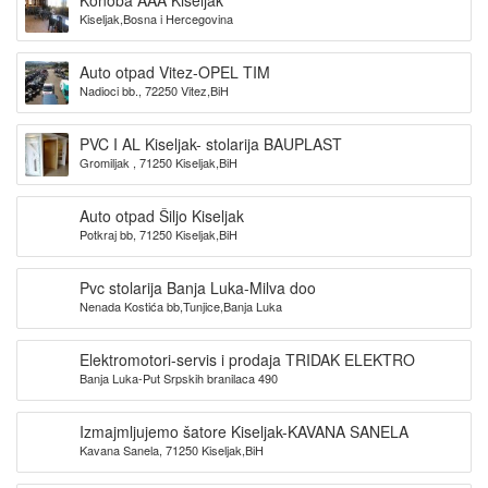
Kiseljak,Bosna i Hercegovina
Auto otpad Vitez-OPEL TIM
Nadioci bb., 72250 Vitez,BiH
PVC I AL Kiseljak- stolarija BAUPLAST
Gromiljak , 71250 Kiseljak,BiH
Auto otpad Šiljo Kiseljak
Potkraj bb, 71250 Kiseljak,BiH
Pvc stolarija Banja Luka-Milva doo
Nenada Kostića bb,Tunjice,Banja Luka
Elektromotori-servis i prodaja TRIDAK ELEKTRO
Banja Luka-Put Srpskih branilaca 490
Izmajmljujemo šatore Kiseljak-KAVANA SANELA
Kavana Sanela, 71250 Kiseljak,BiH