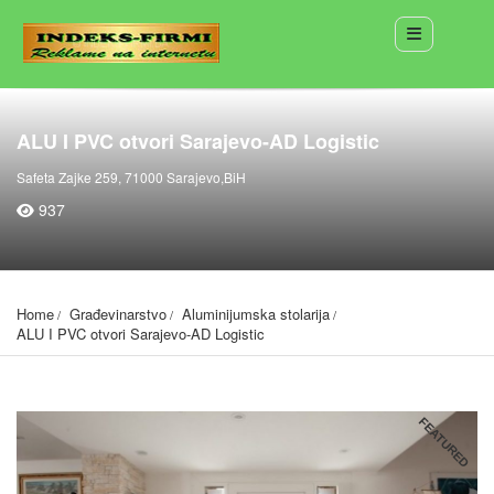
ALU I PVC otvori Sarajevo-AD Logistic
Safeta Zajke 259, 71000 Sarajevo,BiH
937
Home
Građevinarstvo
Aluminijumska stolarija
ALU I PVC otvori Sarajevo-AD Logistic
FEATURED