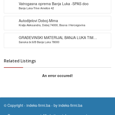
Vatrogasna oprema Banja Luka -SPAS doo
Banja Luka-Trive Amelice 42
Autodijelovi Doboj-Mima
Kralja Aleksandra, Doboj 74000, Bosna i Hercegovina
GRAĐEVINSKI MATERIJAL BANJA LUKA TIM
Sanska br.6/B Banja Luka 78000
PROMET DOO
Related Listings
An error occured!
© Copyright -
indeks-firmi.ba
-
by indeks-firmi.ba