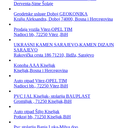
Derventa-Sime Šolaje
Geodetske usluge Doboj GEOKONIKA
Kralja Aleksandra, Doboj 74000, Bosna i Hercegovina
Prodaja vozila Vitez-OPEL TIM
Nadioci bb, 72250 Vitez ,BiH
UKRASNI KAMEN SARAJEVO-KAMEN DIZAJN
SARAJEVO
Rakovička cesta 186 71210, Ilidža, Sarajevo
Konoba AAA Kiseljak
Kiseljak,Bosna i Hercegovina
Auto otpad Vitez-OPEL TIM
Nadioci bb., 72250 Vitez,BiH
PVC I AL Kiseljak- stolarija BAUPLAST
Gromiljak , 71250 Kiseljak,BiH
Auto otpad Šiljo Kiseljak
Potkraj bb, 71250 Kiseljak,BiH
Pvc stolarija Banja Luka-Milva doo