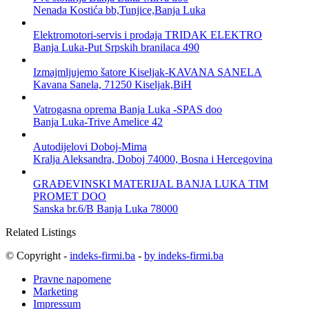
Nenada Kostića bb,Tunjice,Banja Luka
Elektromotori-servis i prodaja TRIDAK ELEKTRO
Banja Luka-Put Srpskih branilaca 490
Izmajmljujemo šatore Kiseljak-KAVANA SANELA
Kavana Sanela, 71250 Kiseljak,BiH
Vatrogasna oprema Banja Luka -SPAS doo
Banja Luka-Trive Amelice 42
Autodijelovi Doboj-Mima
Kralja Aleksandra, Doboj 74000, Bosna i Hercegovina
GRAĐEVINSKI MATERIJAL BANJA LUKA TIM
PROMET DOO
Sanska br.6/B Banja Luka 78000
Related Listings
© Copyright -
indeks-firmi.ba
-
by indeks-firmi.ba
Pravne napomene
Marketing
Impressum