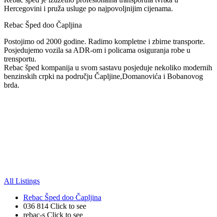
Hercegovini i pruža usluge po najpovoljnijim cijenama.
Rebac Šped doo Čapljina
Postojimo od 2000 godine. Radimo kompletne i zbirne transporte.
Posjedujemo vozila sa ADR-om i policama osiguranja robe u
trensportu.
Rebac šped kompanija u svom sastavu posjeduje nekoliko modernih
benzinskih crpki na području Čapljine,Domanovića i Bobanovog
brda.
All Listings
Rebac Šped doo Čapljina
036 814
Click to see
rebac-s
Click to see