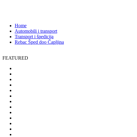
Trebižat bb., 88300 Čapljina,Bosna i Hercegovina
1432
Home
Automobili i transport
Transport i špedicija
Rebac Šped doo Čapljina
FEATURED