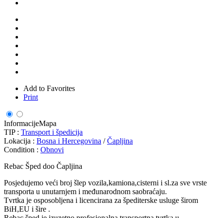
Add to Favorites
Print
Informacije
Mapa
TIP :
Transport i špedicija
Lokacija :
Bosna i Hercegovina
/
Čapljina
Condition :
Obnovi
Rebac Šped doo Čapljina
Posjedujemo veći broj šlep vozila,kamiona,cisterni i sl.za sve vrste
transporta u unutarnjem i međunarodnom saobraćaju.
Tvrtka je osposobljena i licencirana za špediterske usluge širom
BiH,EU i šire .
Rebac šped je izuzetno profesionalna transportna tvrtka u