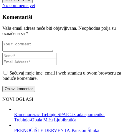
No comments yet
Komentariši
Vaša email adresa neće biti objavljivana.
Neophodna polja su
označena sa
*
Sačuvaj moje ime, email i web stranicu u ovom browseru za
buduće komentare.
NOVI OGLASI
Kamenorezac Trebinje SPAIĆ-izrada spomenika
Trebinje-Obala Mića Ljubibratića
PRENOĆIŠTE DERVENTA-Pansion Šljuka