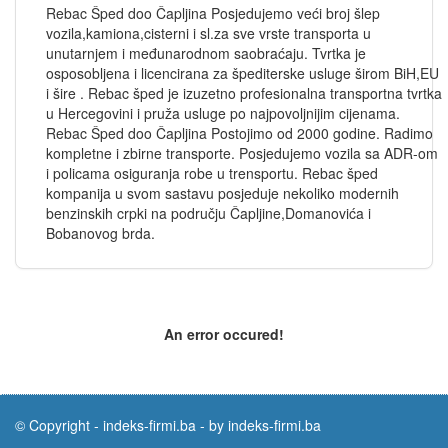
Rebac Šped doo Čapljina Posjedujemo veći broj šlep
vozila,kamiona,cisterni i sl.za sve vrste transporta u
unutarnjem i međunarodnom saobraćaju. Tvrtka je
osposobljena i licencirana za špediterske usluge širom BiH,EU
i šire . Rebac šped je izuzetno profesionalna transportna tvrtka
u Hercegovini i pruža usluge po najpovoljnijim cijenama.
Rebac Šped doo Čapljina Postojimo od 2000 godine. Radimo
kompletne i zbirne transporte. Posjedujemo vozila sa ADR-om
i policama osiguranja robe u trensportu. Rebac šped
kompanija u svom sastavu posjeduje nekoliko modernih
benzinskih crpki na području Čapljine,Domanovića i
Bobanovog brda.
An error occured!
© Copyright -
indeks-firmi.ba
-
by indeks-firmi.ba