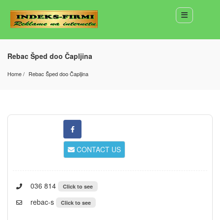
Rebac Šped doo Čapljina
Home
Rebac Šped doo Čapljina
CONTACT US
036 814
Click to see
rebac-s
Click to see