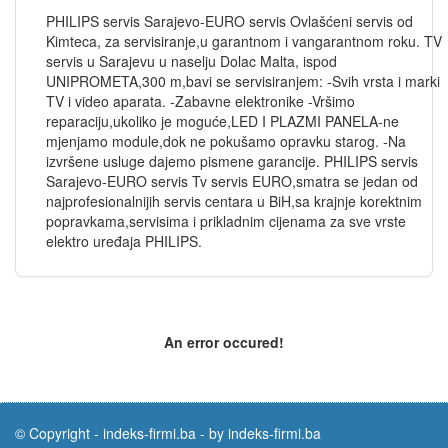
PHILIPS servis Sarajevo-EURO servis Ovlašćeni servis od
Kimteca, za servisiranje,u garantnom i vangarantnom roku. TV
servis u Sarajevu u naselju Dolac Malta, ispod
UNIPROMETA,300 m,bavi se servisiranjem: -Svih vrsta i marki
TV i video aparata. -Zabavne elektronike -Vršimo
reparaciju,ukoliko je moguće,LED I PLAZMI PANELA-ne
mjenjamo module,dok ne pokušamo opravku starog. -Na
izvršene usluge dajemo pismene garancije. PHILIPS servis
Sarajevo-EURO servis Tv servis EURO,smatra se jedan od
najprofesionalnijih servis centara u BiH,sa krajnje korektnim
popravkama,servisima i prikladnim cijenama za sve vrste
elektro uređaja PHILIPS.
An error occured!
© Copyright -
indeks-firmi.ba
-
by indeks-firmi.ba