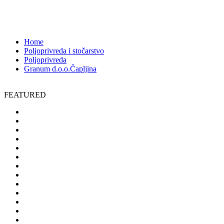
Tasovčići bb, 88300 Čapljina,Bosna i Hercegovina
2390
Home
Poljoprivreda i stočarstvo
Poljoprivreda
Granum d.o.o.Čapljina
FEATURED