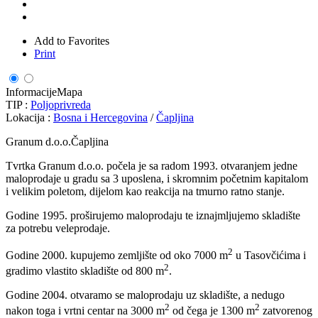
Add to Favorites
Print
Informacije
Mapa
TIP :
Poljoprivreda
Lokacija :
Bosna i Hercegovina
/
Čapljina
Granum d.o.o.Čapljina
Tvrtka Granum d.o.o. počela je sa radom 1993. otvaranjem jedne
maloprodaje u gradu sa 3 uposlena, i skromnim početnim kapitalom
i velikim poletom, dijelom kao reakcija na tmurno ratno stanje.
Godine 1995. proširujemo maloprodaju te iznajmljujemo skladište
za potrebu veleprodaje.
2
Godine 2000. kupujemo zemljište od oko 7000 m
u Tasovčićima i
2
gradimo vlastito skladište od 800 m
.
Godine 2004. otvaramo se maloprodaju uz skladište, a nedugo
2
2
nakon toga i vrtni centar na 3000 m
od čega je 1300 m
zatvorenog