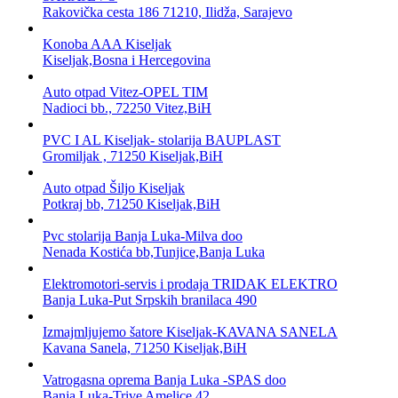
Rakovička cesta 186 71210, Ilidža, Sarajevo
Konoba AAA Kiseljak
Kiseljak,Bosna i Hercegovina
Auto otpad Vitez-OPEL TIM
Nadioci bb., 72250 Vitez,BiH
PVC I AL Kiseljak- stolarija BAUPLAST
Gromiljak , 71250 Kiseljak,BiH
Auto otpad Šiljo Kiseljak
Potkraj bb, 71250 Kiseljak,BiH
Pvc stolarija Banja Luka-Milva doo
Nenada Kostića bb,Tunjice,Banja Luka
Elektromotori-servis i prodaja TRIDAK ELEKTRO
Banja Luka-Put Srpskih branilaca 490
Izmajmljujemo šatore Kiseljak-KAVANA SANELA
Kavana Sanela, 71250 Kiseljak,BiH
Vatrogasna oprema Banja Luka -SPAS doo
Banja Luka-Trive Amelice 42