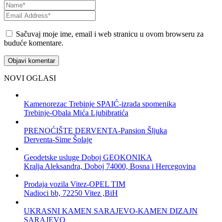
Sačuvaj moje ime, email i web stranicu u ovom browseru za
buduće komentare.
NOVI OGLASI
Kamenorezac Trebinje SPAIĆ-izrada spomenika
Trebinje-Obala Mića Ljubibratića
PRENOĆIŠTE DERVENTA-Pansion Šljuka
Derventa-Sime Šolaje
Geodetske usluge Doboj GEOKONIKA
Kralja Aleksandra, Doboj 74000, Bosna i Hercegovina
Prodaja vozila Vitez-OPEL TIM
Nadioci bb, 72250 Vitez ,BiH
UKRASNI KAMEN SARAJEVO-KAMEN DIZAJN
SARAJEVO