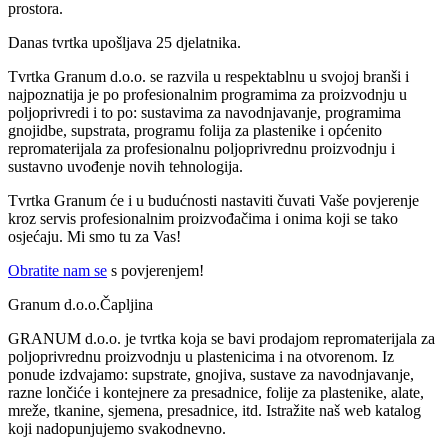
prostora.
Danas tvrtka upošljava 25 djelatnika.
Tvrtka Granum d.o.o. se razvila u respektablnu u svojoj branši i
najpoznatija je po profesionalnim programima za proizvodnju u
poljoprivredi i to po: sustavima za navodnjavanje, programima
gnojidbe, supstrata, programu folija za plastenike i općenito
repromaterijala za profesionalnu poljoprivrednu proizvodnju i
sustavno uvođenje novih tehnologija.
Tvrtka Granum će i u budućnosti nastaviti čuvati Vaše povjerenje
kroz servis profesionalnim proizvođačima i onima koji se tako
osjećaju. Mi smo tu za Vas!
Obratite nam se
s povjerenjem!
Granum d.o.o.Čapljina
GRANUM d.o.o. je tvrtka koja se bavi prodajom repromaterijala za
poljoprivrednu proizvodnju u plastenicima i na otvorenom. Iz
ponude izdvajamo: supstrate, gnojiva, sustave za navodnjavanje,
razne lončiće i kontejnere za presadnice, folije za plastenike, alate,
mreže, tkanine, sjemena, presadnice, itd. Istražite naš web katalog
koji nadopunjujemo svakodnevno.