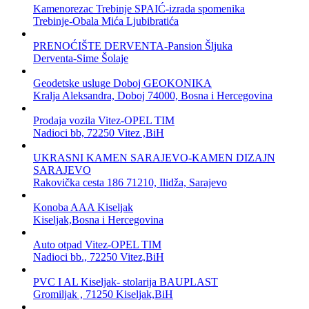
Kamenorezac Trebinje SPAIĆ-izrada spomenika
Trebinje-Obala Mića Ljubibratića
PRENOĆIŠTE DERVENTA-Pansion Šljuka
Derventa-Sime Šolaje
Geodetske usluge Doboj GEOKONIKA
Kralja Aleksandra, Doboj 74000, Bosna i Hercegovina
Prodaja vozila Vitez-OPEL TIM
Nadioci bb, 72250 Vitez ,BiH
UKRASNI KAMEN SARAJEVO-KAMEN DIZAJN
SARAJEVO
Rakovička cesta 186 71210, Ilidža, Sarajevo
Konoba AAA Kiseljak
Kiseljak,Bosna i Hercegovina
Auto otpad Vitez-OPEL TIM
Nadioci bb., 72250 Vitez,BiH
PVC I AL Kiseljak- stolarija BAUPLAST
Gromiljak , 71250 Kiseljak,BiH