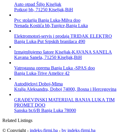
Auto otpad Šiljo Kiseljak
Potkraj bb, 71250 Kiseljak,BiH
Pvc stolarija Banja Luka-Milva doo
Nenada Kostića bb,Tunjice,Banja Luka
Elektromotori-servis i prodaja TRIDAK ELEKTRO
Banja Luka-Put Srpskih branilaca 490
Izmajmljujemo šatore Kiseljak-KAVANA SANELA
Kavana Sanela, 71250 Kiseljak,BiH
Vatrogasna oprema Banja Luka -SPAS doo
Banja Luka-Trive Amelice 42
Autodijelovi Doboj-Mima
Kralja Aleksandra, Doboj 74000, Bosna i Hercegovina
GRAĐEVINSKI MATERIJAL BANJA LUKA TIM
PROMET DOO
Sanska br.6/B Banja Luka 78000
Related Listings
© Copyright -
indeks-firmi.ba
-
by indeks-firmi.ba