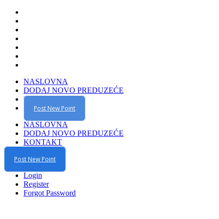
NASLOVNA
DODAJ NOVO PREDUZEĆE
KONTAKT
Post New Point
NASLOVNA
DODAJ NOVO PREDUZEĆE
KONTAKT
Post New Point
Login
Register
Forgot Password
Benzinska pumpa Vukajlović doo Stanari