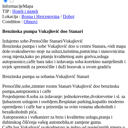
Informacije
Mapa
TIP :
Hoteli i moteli
Lokacija :
Bosna i Hercegovina
/
Doboj
Condition :
Obnovi
Benzinska pumpa Vukajlović doo Stanari
Izdajemo sobe-Prenoćište Stanari/Vukajlović
Benzinska pumpa i sobe Vukajlović doo u centru Stanara,-vidi mapa
dole-svakodnevno stoje na usluzi,turistima,putnicima i stanovnicima
ovog mjesta,kako po pitanju kvalitetnog auto goriva,usluga
autopraonice,caffe bara tako i izdavanja soba-korektno namještenih i
uvjek spremnih za prenoćište i duži boravak u ovom gradiću
Benzinska pumpa sa sobama-Vukajlović Stanari
Prenoćište,sobe,zimmer rooms Stanari-Vukajlović doo benzinska
pumpa,autopraonica i caffe
Posjedujemo 8.soba za izdavanje: jednokrevetne,dvokrevetne i sl. sa
ljubaznom uslugom i osobljem.Besplatan parking,kupatilo moderno
opremljeno i caffe bar u prizemlju sa svim vrstama alkoholnih i
bezalkoholnih pića.
Autopraonica i vulkanizer za brzu i kvalitetnu uslugu,pranja i
dubinskog čišćenja vašeg automobila,te zamjene guma.
Caffe bar Vukajlović,svakodnevno je jedno od posjećenijih mjesta u