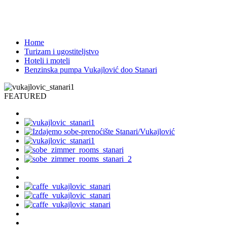
Stanari, Bosna i Hercegovina
2093
Home
Turizam i ugostiteljstvo
Hoteli i moteli
Benzinska pumpa Vukajlović doo Stanari
FEATURED