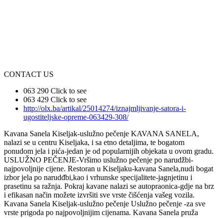
CONTACT US
063 290
Click to see
063 429
Click to see
http://olx.ba/artikal/25014274/iznajmljivanje-satora-i-
ugostiteljske-opreme-063429-308/
Kavana Sanela Kiseljak-uslužno pečenje KAVANA SANELA,
nalazi se u centru Kiseljaka, i sa etno detaljima, te bogatom
ponudom jela i pića-jedan je od popularnijih objekata u ovom gradu.
USLUŽNO PEČENJE-Vršimo uslužno pečenje po narudžbi-
najpovoljnije cijene. Restoran u Kiseljaku-kavana Sanela,nudi bogat
izbor jela po narudđbi,kao i vrhunske specijalitete-jagnjetinu i
prasetinu sa ražnja. Pokraj kavane nalazi se autopraonica-gdje na brz
i efikasan način možete izvršiti sve vrste čišćenja vašeg vozila.
Kavana Sanela Kiseljak-uslužno pečenje Uslužno pečenje -za sve
vrste prigoda po najpovoljnijim cijenama. Kavana Sanela pruža