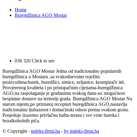
Home
Buregdžinica AGO Mostar
036 320
Click to see
Buregdžinica AGO Mostar Jedna od tradicionalno popularnih
buregdžinica u Mostaru ,sa svakodnevnim svježim
proizvodima:burek, buredžici, sirnice, zeljanice, krompirače itd.
Provjerenog kvaliteta i po pristupačnim cijenama-buregdžinica
AGO,na raspolaganju je građanima svakog dana-uz mogućnost
besplatne dostave na teritoriji grada. Buregdžinica AGO Mostar Na
starom mjestu,po priznatoj recepturi buregdžinica AGO,nastavlja
tradicionalnu ljubaznost i domaćinski odnos prema svakom gostu.
Posjeduje izuzetno privlačnu baštu-terasu i sve vrste bureka i
bezalkoholnih pića.
© Copyright -
indeks-firmi.ba
-
by indeks-firmi.ba