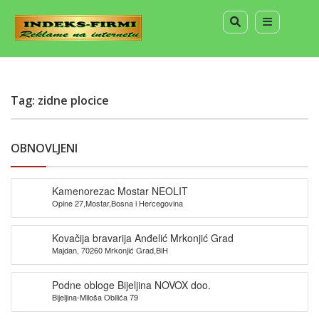
Tag: zidne plocice
OBNOVLJENI
Kamenorezac Mostar NEOLIT
Opine 27,Mostar,Bosna i Hercegovina
Kovačija bravarija Anđelić Mrkonjić Grad
Majdan, 70260 Mrkonjić Grad,BiH
Podne obloge Bijeljina NOVOX doo.
Bijeljina-Miloša Obilića 79