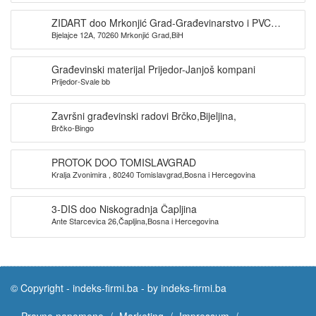
ZIDART doo Mrkonjić Grad-Građevinarstvo i PVC
Bjelajce 12A, 70260 Mrkonjić Grad,BiH
stolarija
Građevinski materijal Prijedor-Janjoš kompani
Prijedor-Svale bb
Završni građevinski radovi Brčko,Bijeljina,
Brčko-Bingo
PROTOK DOO TOMISLAVGRAD
Kralja Zvonimira , 80240 Tomislavgrad,Bosna i Hercegovina
3-DIS doo Niskogradnja Čapljina
Ante Starcevica 26,Čapljina,Bosna i Hercegovina
© Copyright -
indeks-firmi.ba
-
by indeks-firmi.ba
Pravne napomene
Marketing
Impressum