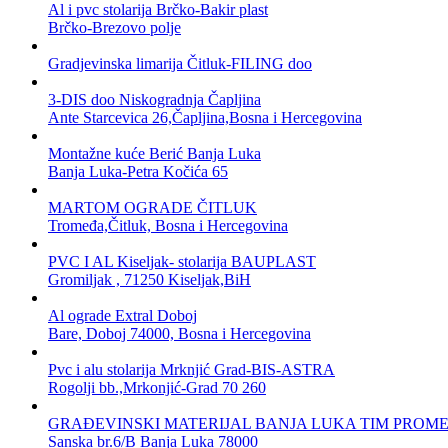
Al i pvc stolarija Brčko-Bakir plast
Brčko-Brezovo polje
Gradjevinska limarija Čitluk-FILING doo
3-DIS doo Niskogradnja Čapljina
Ante Starcevica 26,Čapljina,Bosna i Hercegovina
Montažne kuće Berić Banja Luka
Banja Luka-Petra Kočića 65
MARTOM OGRADE ČITLUK
Tromeđa,Čitluk, Bosna i Hercegovina
PVC I AL Kiseljak- stolarija BAUPLAST
Gromiljak , 71250 Kiseljak,BiH
Al ograde Extral Doboj
Bare, Doboj 74000, Bosna i Hercegovina
Pvc i alu stolarija Mrknjić Grad-BIS-ASTRA
Rogolji bb.,Mrkonjić-Grad 70 260
GRAĐEVINSKI MATERIJAL BANJA LUKA TIM PROM
Sanska br.6/B Banja Luka 78000