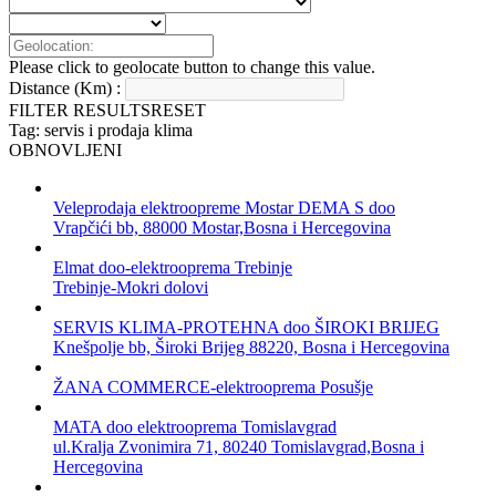
Please click to geolocate button to change this value.
Distance (Km) :
FILTER RESULTS
RESET
Tag: servis i prodaja klima
OBNOVLJENI
Veleprodaja elektroopreme Mostar DEMA S doo
Vrapčići bb, 88000 Mostar,Bosna i Hercegovina
Elmat doo-elektrooprema Trebinje
Trebinje-Mokri dolovi
SERVIS KLIMA-PROTEHNA doo ŠIROKI BRIJEG
Knešpolje bb, Široki Brijeg 88220, Bosna i Hercegovina
ŽANA COMMERCE-elektrooprema Posušje
MATA doo elektrooprema Tomislavgrad
ul.Kralja Zvonimira 71, 80240 Tomislavgrad,Bosna i
Hercegovina