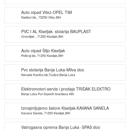
Auto otpad Vitez-OPEL TIM
Nadioci bb., 72250 Vitez,BiH
PVC I AL Kiseljak- stolarija BAUPLAST
Gromiljak , 71250 Kiseljak,BiH
Auto otpad Šiljo Kiseljak
Potkraj bb, 71250 Kiseljak,BiH
Pvc stolarija Banja Luka-Milva doo
Nenada Kostića bb,Tunjice,Banja Luka
Elektromotori-servis i prodaja TRIDAK ELEKTRO
Banja Luka-Put Srpskih branilaca 490
Izmajmljujemo šatore Kiseljak-KAVANA SANELA
Kavana Sanela, 71250 Kiseljak,BiH
Vatrogasna oprema Banja Luka -SPAS doo