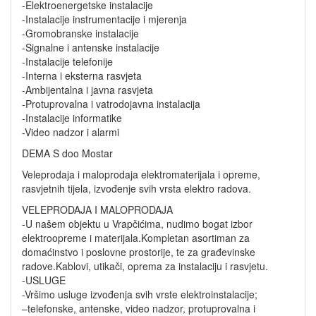
-Elektroenergetske instalacije
-Instalacije instrumentacije i mjerenja
-Gromobranske instalacije
-Signalne i antenske instalacije
-Instalacije telefonije
-Interna i eksterna rasvjeta
-Ambijentalna i javna rasvjeta
-Protuprovalna i vatrodojavna instalacija
-Instalacije informatike
-Video nadzor i alarmi
DEMA S doo Mostar
Veleprodaja i maloprodaja elektromaterijala i opreme,
rasvjetnih tijela, izvođenje svih vrsta elektro radova.
VELEPRODAJA I MALOPRODAJA
-U našem objektu u Vrapčićima, nudimo bogat izbor
elektroopreme i materijala.Kompletan asortiman za
domaćinstvo i poslovne prostorije, te za građevinske
radove.Kablovi, utikači, oprema za instalaciju i rasvjetu.
-USLUGE
-Vršimo usluge izvođenja svih vrste elektroinstalacije;
–telefonske, antenske, video nadzor, protuprovalna i