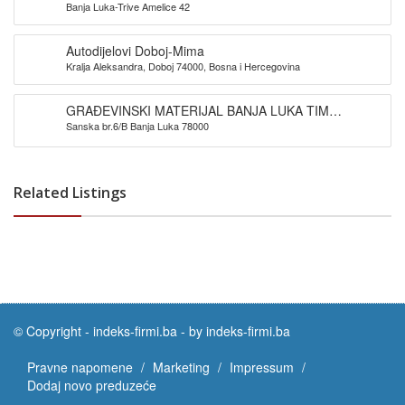
Banja Luka-Trive Amelice 42
Autodijelovi Doboj-Mima
Kralja Aleksandra, Doboj 74000, Bosna i Hercegovina
GRAĐEVINSKI MATERIJAL BANJA LUKA TIM
Sanska br.6/B Banja Luka 78000
PROMET DOO
Related Listings
© Copyright -
indeks-firmi.ba
-
by indeks-firmi.ba
Pravne napomene
Marketing
Impressum
Dodaj novo preduzeće