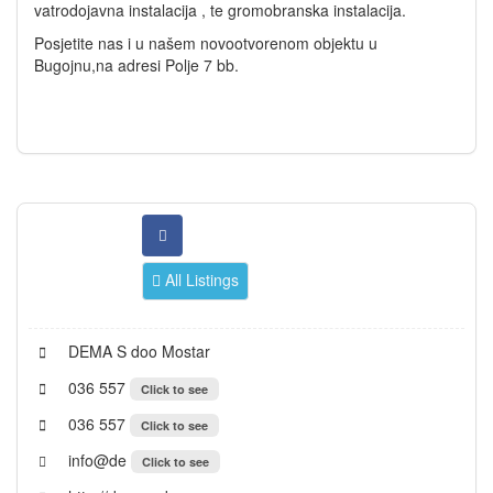
vatrodojavna instalacija , te gromobranska instalacija.
Posjetite nas i u našem novootvorenom objektu u
Bugojnu,na adresi Polje 7 bb.
All Listings
DEMA S doo Mostar
036 557
Click to see
036 557
Click to see
info@de
Click to see