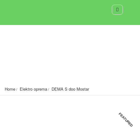
DEMA S doo Mostar
Vrapčići bb, 88000 Mostar,Bosna i Hercegovina
1107
Home
Elektro oprema
DEMA S doo Mostar
FEATURED