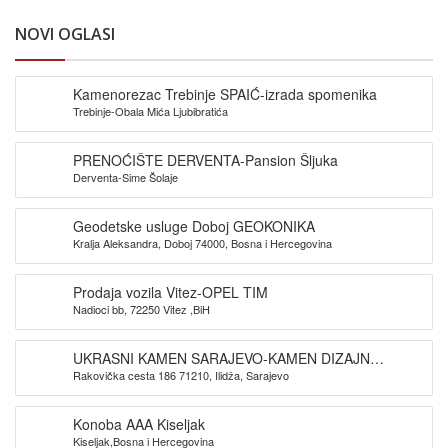
NOVI OGLASI
Kamenorezac Trebinje SPAIĆ-izrada spomenika
Trebinje-Obala Mića Ljubibratića
PRENOĆIŠTE DERVENTA-Pansion Šljuka
Derventa-Sime Šolaje
Geodetske usluge Doboj GEOKONIKA
Kralja Aleksandra, Doboj 74000, Bosna i Hercegovina
Prodaja vozila Vitez-OPEL TIM
Nadioci bb, 72250 Vitez ,BiH
UKRASNI KAMEN SARAJEVO-KAMEN DIZAJN
Rakovička cesta 186 71210, Ilidža, Sarajevo
SARAJEVO
Konoba AAA Kiseljak
Kiseljak,Bosna i Hercegovina