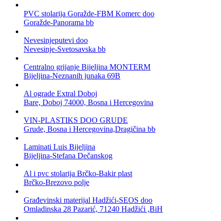
PVC stolarija Goražde-FBM Komerc doo
Goražde-Panorama bb
Nevesinjeputevi doo
Nevesinje-Svetosavska bb
Centralno grijanje Bijeljina MONTERM
Bijeljina-Neznanih junaka 69B
Al ograde Extral Doboj
Bare, Doboj 74000, Bosna i Hercegovina
VIN-PLASTIKS DOO GRUDE
Grude, Bosna i Hercegovina,Dragičina bb
Laminati Luis Bijeljina
Bijeljina-Stefana Dečanskog
Al i pvc stolarija Brčko-Bakir plast
Brčko-Brezovo polje
Građevinski materijal Hadžići-SEOS doo
Omladinska 28 Pazarić, 71240 Hadžići ,BiH