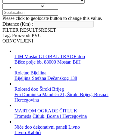
Please click to geolocate button to change this value.
Distance (Km) :
FILTER RESULTS
RESET
Tag: Proizvodi PVC
OBNOVLJENI
LIM Mostar GLOBAL TRADE doo
Bišće polje bb, 88000 Mostar, BiH
Roletne Bijeljina
Bijeljina-Stefana Dečanskog 138
Rolorad doo Široki Brijeg
Fra Dominika Mandića 21, Široki Brijeg, Bosna i
Hercegovina
MARTOM OGRADE ČITLUK
Tromeđa,Čitluk, Bosna i Hercegovina
Niče doo dekorativni paneli Livno
Livno-Kablići