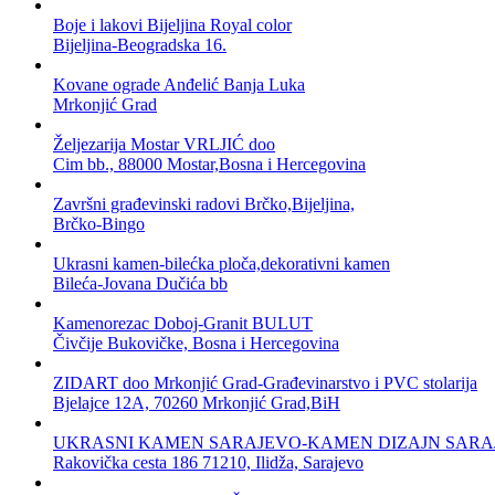
Boje i lakovi Bijeljina Royal color
Bijeljina-Beogradska 16.
Kovane ograde Anđelić Banja Luka
Mrkonjić Grad
Željezarija Mostar VRLJIĆ doo
Cim bb., 88000 Mostar,Bosna i Hercegovina
Završni građevinski radovi Brčko,Bijeljina,
Brčko-Bingo
Ukrasni kamen-bilećka ploča,dekorativni kamen
Bileća-Jovana Dučića bb
Kamenorezac Doboj-Granit BULUT
Čivčije Bukovičke, Bosna i Hercegovina
ZIDART doo Mrkonjić Grad-Građevinarstvo i PVC stolarija
Bjelajce 12A, 70260 Mrkonjić Grad,BiH
UKRASNI KAMEN SARAJEVO-KAMEN DIZAJN SARA
Rakovička cesta 186 71210, Ilidža, Sarajevo