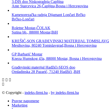
3-DIS doo Niskogradnja Čapljina
Ante Starcevica 26,Čapljina,Bosna i Hercegovina
Kamenorezačka radnja Dijamant Lončari Brčko
Brčko-Lončari
Roletne Mostar-ČOLAK
Sutina bb., 88000 Mostar,BiH
KREŠIĆ-SON GRAĐEVINSKI MATERIJAL TOMISLAV
Mesihovina, 80240 Tomislavgrad,Bosna i Hercegovina
GP Barbarić Mostar
Kneza Humskog 43a, 88000 Mostar, Bosna i Hercegovina
Građevinski materijal Hadžići-SEOS doo
Omladinska 28 Pazarić, 71240 Hadžići ,BiH
© Copyright -
indeks-firmi.ba
-
by indeks-firmi.ba
Pravne napomene
Marketing