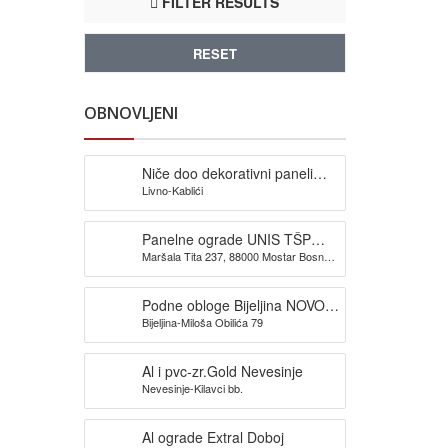
FILTER RESULTS
RESET
OBNOVLJENI
Niče doo dekorativni paneli
Livno-Kablići
Livno
Panelne ograde UNIS TŠP
Maršala Tita 237, 88000 Mostar Bosna i
Mostar
Hercegovina
Podne obloge Bijeljina NOVOX
Bijeljina-Miloša Obilića 79
doo.
Al i pvc-zr.Gold Nevesinje
Nevesinje-Kilavci bb.
Al ograde Extral Doboj