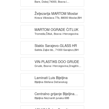
Bare, Doboj 74000, Bosna i
Hercegovina
Željezarija MARTOM Mostar
Kneza Višeslava 77b, 88000 Mostar,BiH
MARTOM OGRADE ČITLUK
Tromeđa,Čitluk, Bosna i Hercegovina
Staklo Sarajevo-GLASS HR
Safeta Zajke bb., 71000 Sarajevo,BiH
VIN-PLASTIKS DOO GRUDE
Grude, Bosna i Hercegovina,Dragičina
bb
Laminati Luis Bijeljina
Bijeljina-Stefana Dečanskog
Centralno grijanje Bijeljina
Bijeljina-Neznanih junaka 69B
MONTERM