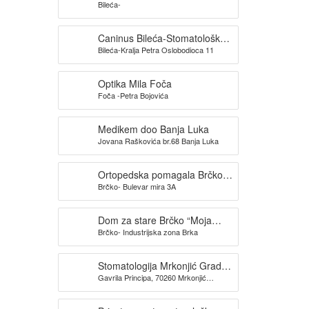
Bileća-
CANINUS Bileća
Caninus Bileća-Stomatološka
Bileća-Kralja Petra Oslobodioca 11
ordinacija
Optika Mila Foča
Foča -Petra Bojovića
Medikem doo Banja Luka
Jovana Raškovića br.68 Banja Luka
Ortopedska pomagala Brčko
Brčko- Bulevar mira 3A
Ortodado doo.-pj-2
Dom za stare Brčko “Moja
Brčko- Industrijska zona Brka
kuća”
Stomatologija Mrkonjić Grad
Gavrila Principa, 70260 Mrkonjić
-ĐAKOVIĆ
Grad,BiH