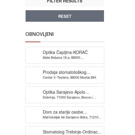
FILTER RESULTS
RESET
OBNOVLJENI
Optika Čapljina-KORAĆ
Mate Bobana 18 a, 88300
Čapljina,Bosna i Hercegovina
Prodaja stomatološkog
Centar II -Testera, 88000 Mostar,BiH
materijala Mostar-DENTAL
TOPIĆ
Optika Sarajevo Apolo
Dobrinja, 71000 Sarajevo, Bosna i
Dobrinja
Hercegovina
Dom za starije osobe
Mali kiseljak bb Sarajevo-Ilidža, 71210
Sarajevo-PARADISE
Bosna & Hercegovina
Stomatolog Trebinje-Ordinacija