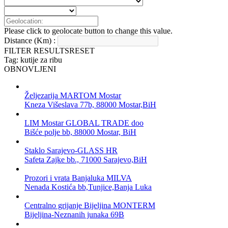
Please click to geolocate button to change this value.
Distance (Km) :
FILTER RESULTS
RESET
Tag: kutije za ribu
OBNOVLJENI
Željezarija MARTOM Mostar
Kneza Višeslava 77b, 88000 Mostar,BiH
LIM Mostar GLOBAL TRADE doo
Bišće polje bb, 88000 Mostar, BiH
Staklo Sarajevo-GLASS HR
Safeta Zajke bb., 71000 Sarajevo,BiH
Prozori i vrata Banjaluka MILVA
Nenada Kostića bb,Tunjice,Banja Luka
Centralno grijanje Bijeljina MONTERM
Bijeljina-Neznanih junaka 69B