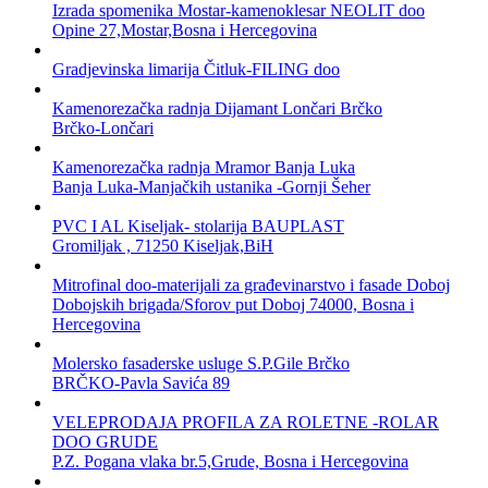
Izrada spomenika Mostar-kamenoklesar NEOLIT doo
Opine 27,Mostar,Bosna i Hercegovina
Gradjevinska limarija Čitluk-FILING doo
Kamenorezačka radnja Dijamant Lončari Brčko
Brčko-Lončari
Kamenorezačka radnja Mramor Banja Luka
Banja Luka-Manjačkih ustanika -Gornji Šeher
PVC I AL Kiseljak- stolarija BAUPLAST
Gromiljak , 71250 Kiseljak,BiH
Mitrofinal doo-materijali za građevinarstvo i fasade Doboj
Dobojskih brigada/Sforov put Doboj 74000, Bosna i
Hercegovina
Molersko fasaderske usluge S.P.Gile Brčko
BRČKO-Pavla Savića 89
VELEPRODAJA PROFILA ZA ROLETNE -ROLAR
DOO GRUDE
P.Z. Pogana vlaka br.5,Grude, Bosna i Hercegovina