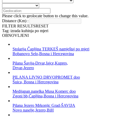
Please click to geolocate button to change this value.
Distance (Km) :
FILTER RESULTS
RESET
Tag: izrada kuhinja po mjeri
OBNOVLJENI
Stolarija Čapljina TERKEŠ namještaj po mjeri
Bobanovo Selo,Bosna i Hercegovina
Pilana Šavija-Drvar,Jajce,Kupres,
Drvar-Jezero
PILANA LIVNO DRVOPROMET doo
Šuica, Bosna i Hercegovina
Medijapan,panelka Musa Komerc doo
Zgoni bb,Čapljina,Bosna i Hercegovina
Pilana Jezero Mrkonjic Grad-ŠAVIJA
Novo naselje,Jezero,BiH