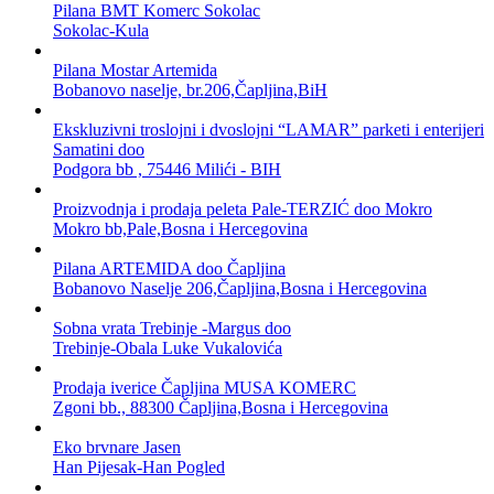
Pilana BMT Komerc Sokolac
Sokolac-Kula
Pilana Mostar Artemida
Bobanovo naselje, br.206,Čapljina,BiH
Ekskluzivni troslojni i dvoslojni “LAMAR” parketi i enterijeri
Samatini doo
Podgora bb , 75446 Milići - BIH
Proizvodnja i prodaja peleta Pale-TERZIĆ doo Mokro
Mokro bb,Pale,Bosna i Hercegovina
Pilana ARTEMIDA doo Čapljina
Bobanovo Naselje 206,Čapljina,Bosna i Hercegovina
Sobna vrata Trebinje -Margus doo
Trebinje-Obala Luke Vukalovića
Prodaja iverice Čapljina MUSA KOMERC
Zgoni bb., 88300 Čapljina,Bosna i Hercegovina
Eko brvnare Jasen
Han Pijesak-Han Pogled