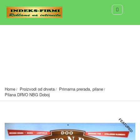
Pilana DRVO NBG Doboj
Doboj, Bosna i Hercegovina
2216
Home
Proizvodi od drveta
Primarna prerada, pilane
Pilana DRVO NBG Doboj
FEATURED