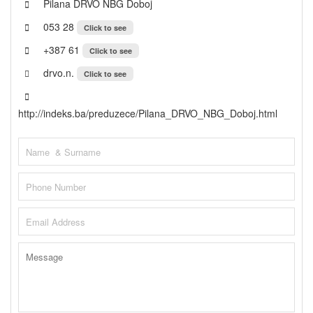
Pilana DRVO NBG Doboj
053 28
Click to see
+387 61
Click to see
drvo.n.
Click to see
http://indeks.ba/preduzece/Pilana_DRVO_NBG_Doboj.html