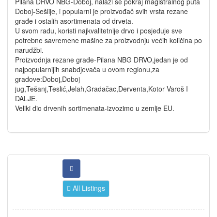
Pilana DRVO NBG-Doboj, nalazi se pokraj magistralnog puta
Doboj-Šešlije, i popularni je proizvođač svih vrsta rezane
građe i ostalih asortimenata od drveta.
U svom radu, koristi najkvalitetnije drvo i posjeduje sve
potrebne savremene mašine za proizvodnju većih količina po
narudžbi.
Proizvodnja rezane građe-Pilana NBG DRVO,jedan je od
najpopularnijih snabdjevača u ovom regionu,za
gradove:Doboj,Doboj
jug,Tešanj,Teslić,Jelah,Gradačac,Derventa,Kotor Varoš I
DALJE.
Veliki dio drvenih sortimenata-izvozimo u zemlje EU.
All Listings