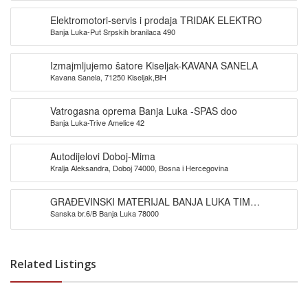
Elektromotori-servis i prodaja TRIDAK ELEKTRO
Banja Luka-Put Srpskih branilaca 490
Izmajmljujemo šatore Kiseljak-KAVANA SANELA
Kavana Sanela, 71250 Kiseljak,BiH
Vatrogasna oprema Banja Luka -SPAS doo
Banja Luka-Trive Amelice 42
Autodijelovi Doboj-Mima
Kralja Aleksandra, Doboj 74000, Bosna i Hercegovina
GRAĐEVINSKI MATERIJAL BANJA LUKA TIM
Sanska br.6/B Banja Luka 78000
PROMET DOO
Related Listings