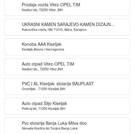
Prodaja vozila Vitez-OPEL TIM
Nadioci bb, 72250 Vitez ,BiH
UKRASNI KAMEN SARAJEVO-KAMEN DIZAJN
Rakovička cesta 186 71210, Ilidža, Sarajevo
SARAJEVO
Konoba AAA Kiseljak
Kiseljak,Bosna i Hercegovina
Auto otpad Vitez-OPEL TIM
Nadioci bb., 72250 Vitez,BiH
PVC I AL Kiseljak- stolarija BAUPLAST
Gromiljak , 71250 Kiseljak,BiH
Auto otpad Šiljo Kiseljak
Potkraj bb, 71250 Kiseljak,BiH
Pvc stolarija Banja Luka-Milva doo
Nenada Kostića bb,Tunjice,Banja Luka