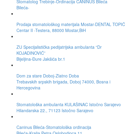
Stomatolog Trebinje-Ordinacija CANINUS Bileća
Bileća-
Prodaja stomatološkog materijala Mostar-DENTAL TOPIĆ
Centar II -Testera, 88000 Mostar,BiH
ZU Specijalistička pedijatrijska ambulanta “Dr
KOJADINOVIĆ”
Bijeljina-Đure Jakšića br.1
Dom za stare Doboj-Zlatno Doba
Trebavskih srpskih brigada, Doboj 74000, Bosna i
Hercegovina
Stomatološka ambulanta KULAŠINAC Istočno Sarajevo
Hilandarska 22., 71123 Istočno Sarajevo
Caninus Bileća-Stomatološka ordinacija
Bileća-Kralja Petra Oslobodioca 11