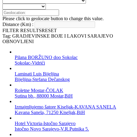
Please click to geolocate button to change this value.
Distance (Km) :
FILTER RESULTS
RESET
Tag: GRADJEVINSKE BOJE I LAKOVI SARAJEVO
OBNOVLJENI
Pilana BORŽUNO doo Sokolac
Sokolac-Vidrići
Laminati Luis Bijeljina
Bijeljina-Stefana Dečanskog
Roletne Mostar-ČOLAK
Sutina bb., 88000 Mostar,BiH
Izmajmljujemo šatore Kiseljak-KAVANA SANELA
Kavana Sanela, 71250 Kiseljak,BiH
Hotel Victoria-Istočno Sarajevo
Istočno Novo Sarajevo-V.R.Putnika 5.