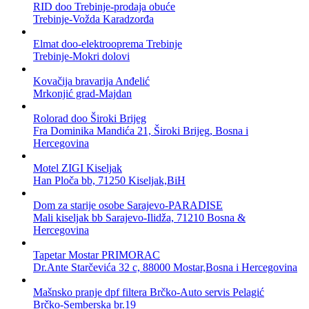
RID doo Trebinje-prodaja obuće
Trebinje-Vožda Karadzorđa
Elmat doo-elektrooprema Trebinje
Trebinje-Mokri dolovi
Kovačija bravarija Anđelić
Mrkonjić grad-Majdan
Rolorad doo Široki Brijeg
Fra Dominika Mandića 21, Široki Brijeg, Bosna i
Hercegovina
Motel ZIGI Kiseljak
Han Ploča bb, 71250 Kiseljak,BiH
Dom za starije osobe Sarajevo-PARADISE
Mali kiseljak bb Sarajevo-Ilidža, 71210 Bosna &
Hercegovina
Tapetar Mostar PRIMORAC
Dr.Ante Starčevića 32 c, 88000 Mostar,Bosna i Hercegovina
Mašnsko pranje dpf filtera Brčko-Auto servis Pelagić
Brčko-Semberska br.19