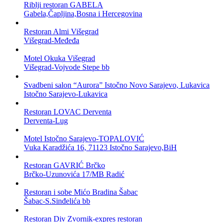
Riblji restoran GABELA
Gabela,Čapljina,Bosna i Hercegovina
Restoran Almi Višegrad
Višegrad-Međeđa
Motel Okuka Višegrad
Višegrad-Vojvode Stepe bb
Svadbeni salon “Aurora” Istočno Novo Sarajevo, Lukavica
Istočno Sarajevo-Lukavica
Restoran LOVAC Derventa
Derventa-Lug
Motel Istočno Sarajevo-TOPALOVIĆ
Vuka Karadžića 16, 71123 Istočno Sarajevo,BiH
Restoran GAVRIĆ Brčko
Brčko-Uzunovića 17/MB Radić
Restoran i sobe Mićo Bradina Šabac
Šabac-S.Sinđelića bb
Restoran Div Zvornik-expres restoran