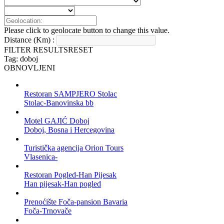
Please click to geolocate button to change this value.
Distance (Km) :
FILTER RESULTS
RESET
Tag: doboj
OBNOVLJENI
Restoran SAMPJERO Stolac
Stolac-Banovinska bb
Motel GAJIĆ Doboj
Doboj, Bosna i Hercegovina
Turistička agencija Orion Tours
Vlasenica-
Restoran Pogled-Han Pijesak
Han pijesak-Han pogled
Prenoćište Foča-pansion Bavaria
Foča-Trnovače