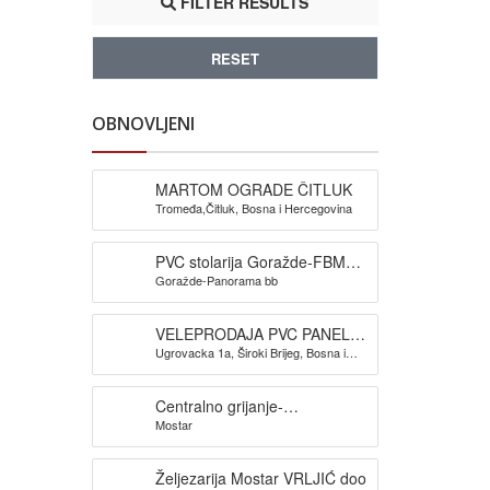
FILTER RESULTS
RESET
OBNOVLJENI
MARTOM OGRADE ČITLUK
Tromeđa,Čitluk, Bosna i Hercegovina
PVC stolarija Goražde-FBM
Goražde-Panorama bb
Komerc doo
VELEPRODAJA PVC PANELA-
Ugrovacka 1a, Široki Brijeg, Bosna i
PAVKOVIĆ PANELI DOO
Hercegovina
Centralno grijanje-
Mostar
vodoinstalacije Mostar-Deni
Mont
Željezarija Mostar VRLJIĆ doo