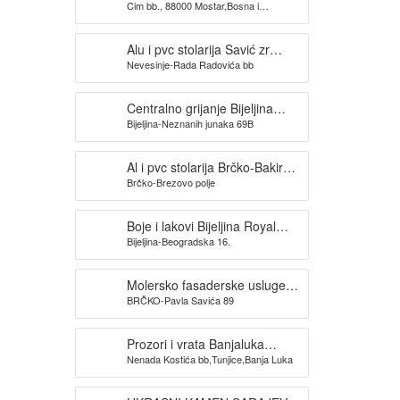
Cim bb., 88000 Mostar,Bosna i
Hercegovina
Alu i pvc stolarija Savić zr
Nevesinje-Rada Radovića bb
Nevesinje
Centralno grijanje Bijeljina
Bijeljina-Neznanih junaka 69B
MONTERM
Al i pvc stolarija Brčko-Bakir
Brčko-Brezovo polje
plast
Boje i lakovi Bijeljina Royal
Bijeljina-Beogradska 16.
color
Molersko fasaderske usluge
BRČKO-Pavla Savića 89
S.P.Gile Brčko
Prozori i vrata Banjaluka
Nenada Kostića bb,Tunjice,Banja Luka
MILVA