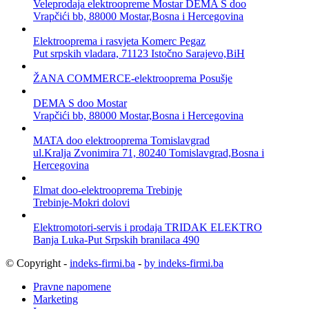
Veleprodaja elektroopreme Mostar DEMA S doo
Vrapčići bb, 88000 Mostar,Bosna i Hercegovina
Elektrooprema i rasvjeta Komerc Pegaz
Put srpskih vladara, 71123 Istočno Sarajevo,BiH
ŽANA COMMERCE-elektrooprema Posušje
DEMA S doo Mostar
Vrapčići bb, 88000 Mostar,Bosna i Hercegovina
MATA doo elektrooprema Tomislavgrad
ul.Kralja Zvonimira 71, 80240 Tomislavgrad,Bosna i
Hercegovina
Elmat doo-elektrooprema Trebinje
Trebinje-Mokri dolovi
Elektromotori-servis i prodaja TRIDAK ELEKTRO
Banja Luka-Put Srpskih branilaca 490
© Copyright -
indeks-firmi.ba
-
by indeks-firmi.ba
Pravne napomene
Marketing