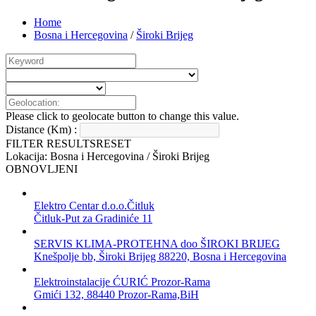
Home
Bosna i Hercegovina
/
Široki Brijeg
Please click to geolocate button to change this value.
Distance (Km) :
FILTER RESULTS
RESET
Lokacija: Bosna i Hercegovina / Široki Brijeg
OBNOVLJENI
Elektro Centar d.o.o.Čitluk
Čitluk-Put za Gradiniće 11
SERVIS KLIMA-PROTEHNA doo ŠIROKI BRIJEG
Knešpolje bb, Široki Brijeg 88220, Bosna i Hercegovina
Elektroinstalacije ĆURIĆ Prozor-Rama
Gmići 132, 88440 Prozor-Rama,BiH