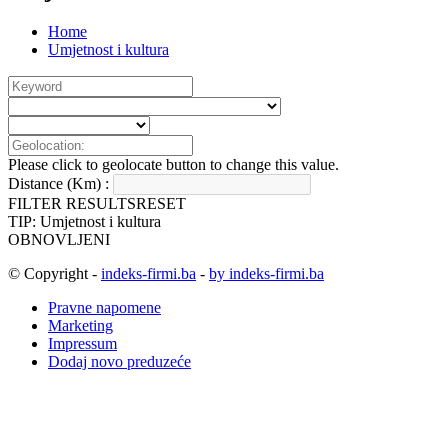
Home
Umjetnost i kultura
Please click to geolocate button to change this value.
Distance (Km) :
FILTER RESULTS
RESET
TIP: Umjetnost i kultura
OBNOVLJENI
© Copyright -
indeks-firmi.ba
-
by indeks-firmi.ba
Pravne napomene
Marketing
Impressum
Dodaj novo preduzeće