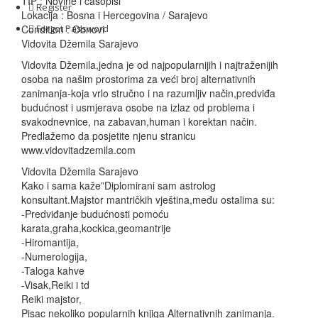
TIP :
Novine i časopisi
Register
Lokacija :
Bosna i Hercegovina
/
Sarajevo
Condition :
Forgot Password
Obnovi
Vidovita Džemila Sarajevo
Vidovita Džemila,jedna je od najpopularnijih i najtraženijih
osoba na našim prostorima za veći broj alternativnih
zanimanja-koja vrlo stručno i na razumljiv način,predviđa
budućnost i usmjerava osobe na izlaz od problema i
svakodnevnice, na zabavan,human i korektan način.
Predlažemo da posjetite njenu stranicu
www.vidovitadzemila.com
Vidovita Džemila Sarajevo
Kako i sama kaže”Diplomirani sam astrolog
konsultant.Majstor mantričkih vještina,među ostalima su:
-Predviđanje budućnosti pomoću
karata,graha,kockica,geomantrije
-Hiromantija,
-Numerologija,
-Taloga kahve
-Visak,Reiki i td
Reiki majstor,
Pisac nekoliko popularnih knjiga Alternativnih zanimanja.