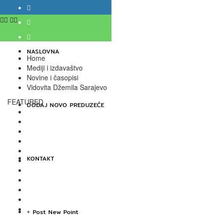
Vidovita Džemila Sarajevo
Grbavica,Sarajevo,BiH
1338
NASLOVNA
Home
Mediji i izdavaštvo
Novine i časopisi
Vidovita Džemila Sarajevo
FEATURED
DODAJ NOVO PREDUZEĆE
KONTAKT
Post New Point