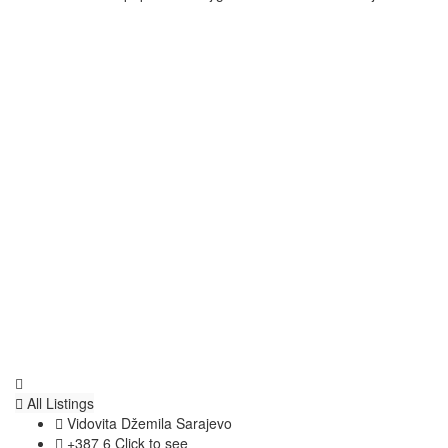
All Listings
Vidovita Džemila Sarajevo
+387 6
Click to see