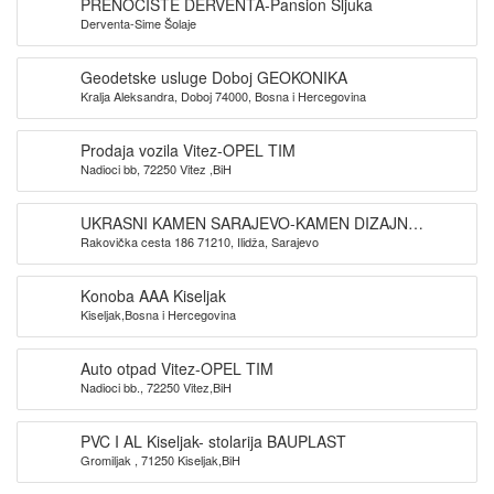
PRENOĆIŠTE DERVENTA-Pansion Šljuka
Derventa-Sime Šolaje
Geodetske usluge Doboj GEOKONIKA
Kralja Aleksandra, Doboj 74000, Bosna i Hercegovina
Prodaja vozila Vitez-OPEL TIM
Nadioci bb, 72250 Vitez ,BiH
UKRASNI KAMEN SARAJEVO-KAMEN DIZAJN
Rakovička cesta 186 71210, Ilidža, Sarajevo
SARAJEVO
Konoba AAA Kiseljak
Kiseljak,Bosna i Hercegovina
Auto otpad Vitez-OPEL TIM
Nadioci bb., 72250 Vitez,BiH
PVC I AL Kiseljak- stolarija BAUPLAST
Gromiljak , 71250 Kiseljak,BiH