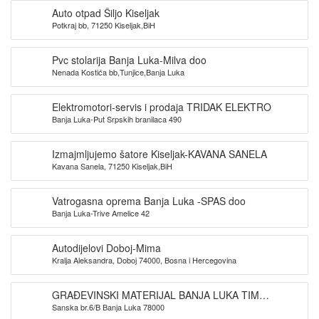
Auto otpad Šiljo Kiseljak
Potkraj bb, 71250 Kiseljak,BiH
Pvc stolarija Banja Luka-Milva doo
Nenada Kostića bb,Tunjice,Banja Luka
Elektromotori-servis i prodaja TRIDAK ELEKTRO
Banja Luka-Put Srpskih branilaca 490
Izmajmljujemo šatore Kiseljak-KAVANA SANELA
Kavana Sanela, 71250 Kiseljak,BiH
Vatrogasna oprema Banja Luka -SPAS doo
Banja Luka-Trive Amelice 42
Autodijelovi Doboj-Mima
Kralja Aleksandra, Doboj 74000, Bosna i Hercegovina
GRAĐEVINSKI MATERIJAL BANJA LUKA TIM
Sanska br.6/B Banja Luka 78000
PROMET DOO