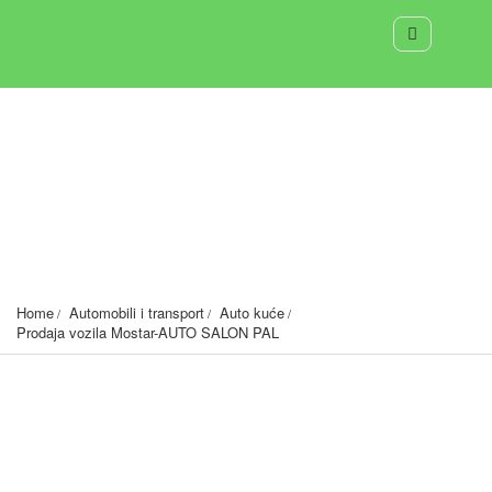
Prodaja vozila Mostar-AUTO SALON PAL
1697
Home
Automobili i transport
Auto kuće
Prodaja vozila Mostar-AUTO SALON PAL