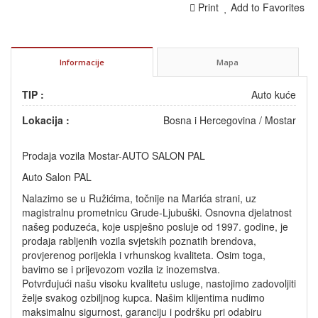
Print
Add to Favorites
Informacije
Mapa
TIP :
Auto kuće
Lokacija :
Bosna i Hercegovina
/
Mostar
Prodaja vozila Mostar-AUTO SALON PAL
Auto Salon PAL
Nalazimo se u Ružićima, točnije na Marića strani, uz
magistralnu prometnicu Grude-Ljubuški. Osnovna djelatnost
našeg poduzeća, koje uspješno posluje od 1997. godine, je
prodaja rabljenih vozila svjetskih poznatih brendova,
provjerenog porijekla i vrhunskog kvaliteta. Osim toga,
bavimo se i prijevozom vozila iz inozemstva.
Potvrđujući našu visoku kvalitetu usluge, nastojimo zadovoljiti
želje svakog ozbiljnog kupca. Našim klijentima nudimo
maksimalnu sigurnost, garanciju i podršku pri odabiru