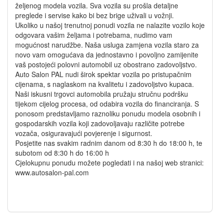
željenog modela vozila. Sva vozila su prošla detaljne
preglede i servise kako bi bez brige uživali u vožnji.
Ukoliko u našoj trenutnoj ponudi vozila ne nalazite vozilo koje
odgovara vašim željama i potrebama, nudimo vam
mogućnost narudžbe. Naša usluga zamjena vozila staro za
novo vam omogućava da jednostavno i povoljno zamijenite
vaš postojeći polovni automobil uz obostrano zadovoljstvo.
Auto Salon PAL nudi širok spektar vozila po pristupačnim
cijenama, s naglaskom na kvalitetu i zadovoljstvo kupaca.
Naši iskusni trgovci automobila pružaju stručnu podršku
tijekom cijelog procesa, od odabira vozila do financiranja. S
ponosom predstavljamo raznoliku ponudu modela osobnih i
gospodarskih vozila koji zadovoljavaju različite potrebe
vozača, osiguravajući povjerenje i sigurnost.
Posjetite nas svakim radnim danom od 8:30 h do 18:00 h, te
subotom od 8:30 h do 16:00 h
Cjelokupnu ponudu možete pogledati i na našoj web stranici:
www.autosalon-pal.com