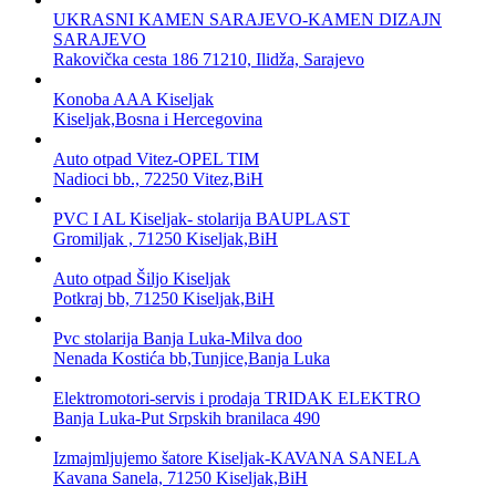
UKRASNI KAMEN SARAJEVO-KAMEN DIZAJN
SARAJEVO
Rakovička cesta 186 71210, Ilidža, Sarajevo
Konoba AAA Kiseljak
Kiseljak,Bosna i Hercegovina
Auto otpad Vitez-OPEL TIM
Nadioci bb., 72250 Vitez,BiH
PVC I AL Kiseljak- stolarija BAUPLAST
Gromiljak , 71250 Kiseljak,BiH
Auto otpad Šiljo Kiseljak
Potkraj bb, 71250 Kiseljak,BiH
Pvc stolarija Banja Luka-Milva doo
Nenada Kostića bb,Tunjice,Banja Luka
Elektromotori-servis i prodaja TRIDAK ELEKTRO
Banja Luka-Put Srpskih branilaca 490
Izmajmljujemo šatore Kiseljak-KAVANA SANELA
Kavana Sanela, 71250 Kiseljak,BiH