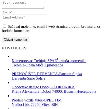
Sačuvaj moje ime, email i web stranicu u ovom browseru za
buduće komentare.
NOVI OGLASI
Kamenorezac Trebinje SPAIĆ-izrada spomenika
Trebinje-Obala Mića Ljubibratića
PRENOĆIŠTE DERVENTA-Pansion Šljuka
Derventa-Sime Šolaje
Geodetske usluge Doboj GEOKONIKA
Kralja Aleksandra, Doboj 74000, Bosna i Hercegovina
Prodaja vozila Vitez-OPEL TIM
Nadioci bb, 72250 Vitez ,BiH