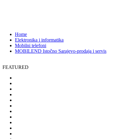
servis
Vojvode Radomira Putnika 50, 71123 Istočno Sarajevo
3119
Home
Elektronika i informatika
Mobilni telefoni
MOBILEND Istočno Sarajevo-prodaja i servis
FEATURED