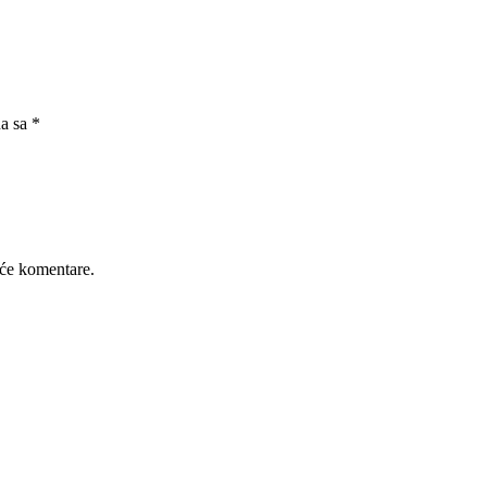
na sa
*
će komentare.