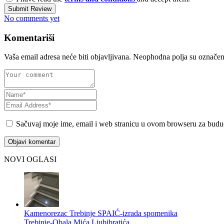
Submit Review
No comments yet
Komentariši
Vaša email adresa neće biti objavljivana.
Neophodna polja su označe
Sačuvaj moje ime, email i web stranicu u ovom browseru za budu
NOVI OGLASI
Kamenorezac Trebinje SPAIĆ-izrada spomenika
Trebinje-Obala Mića Ljubibratića