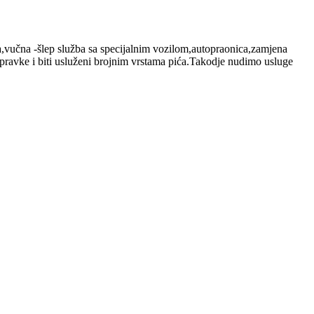
la,vučna -šlep služba sa specijalnim vozilom,autopraonica,zamjena
ravke i biti usluženi brojnim vrstama pića.Takodje nudimo usluge