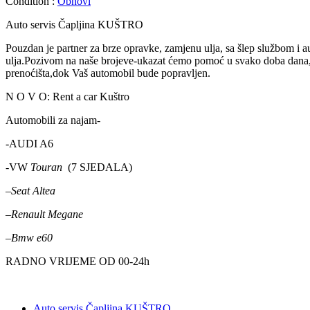
Condition :
Obnovi
Auto servis Čapljina KUŠTRO
Pouzdan je partner za brze opravke, zamjenu ulja, sa šlep službom i a
ulja.Pozivom na naše brojeve-ukazat ćemo pomoć u svako doba dana, š
prenoćišta,dok Vaš automobil bude popravljen.
N O V O: Rent a car Kuštro
Automobili za najam-
-AUDI A6
-VW
Touran
(7 SJEDALA)
–
Seat Altea
–
Renault Megane
–
Bmw e60
RADNO VRIJEME OD 00-24h
Auto servis Čapljina KUŠTRO