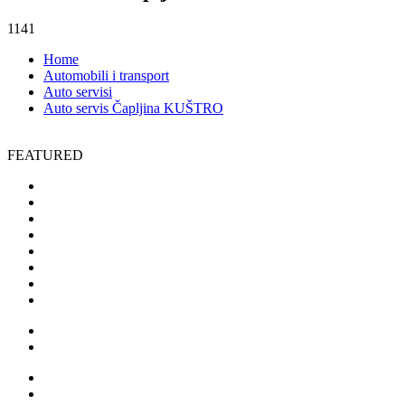
1141
Home
Automobili i transport
Auto servisi
Auto servis Čapljina KUŠTRO
FEATURED