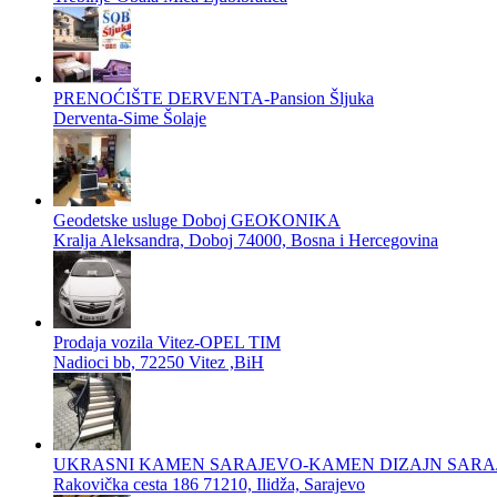
PRENOĆIŠTE DERVENTA-Pansion Šljuka
Derventa-Sime Šolaje
Geodetske usluge Doboj GEOKONIKA
Kralja Aleksandra, Doboj 74000, Bosna i Hercegovina
Prodaja vozila Vitez-OPEL TIM
Nadioci bb, 72250 Vitez ,BiH
UKRASNI KAMEN SARAJEVO-KAMEN DIZAJN SARA
Rakovička cesta 186 71210, Ilidža, Sarajevo