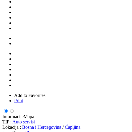
Add to Favorites
Print
Informacije
Mapa
TIP :
Auto servisi
Lokacija :
Bosna i Hercegovina
/
Čapljina