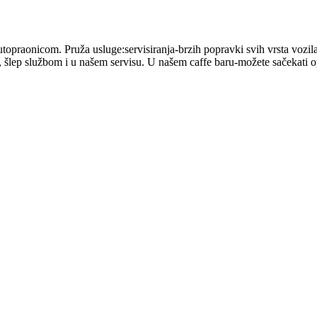
utopraonicom. Pruža usluge:servisiranja-brzih popravki svih vrsta vozi
lep službom i u našem servisu. U našem caffe baru-možete sačekati op