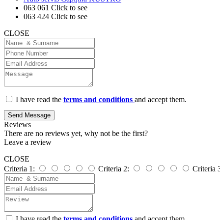
063 061
Click to see
063 424
Click to see
CLOSE
I have read the
terms and conditions
and accept them.
Send Message
Reviews
There are no reviews yet, why not be the first?
Leave a review
CLOSE
Criteria 1:
Criteria 2:
Criteria 
I have read the
terms and conditions
and accept them.