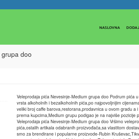
NASLOVNA
DODAJ
 grupa doo
Veleprodaja pića Nevesinje-Medium grupa doo Podrum pića u 
vrsta alkoholnih i bezalkoholnih pića,po najpovoljnijim cijen
veliki broj caffe barova,restorana,prodavnica u ovom gradu a i
prema kupcima,Medium grupu podigao je na najviše pozicije 
Veleprodaja pića Nevesinje-Medium grupa doo Vršimo veleprod
pića,ostalih artikala odabranih proizvođača,sa vlastitom dostav
smo za brendirane i popularne proizvode-Rubin Kruševac,Tikve