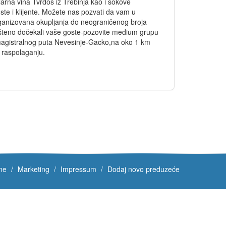
larna vina Tvrdoš iz Trebinja kao i sokove
te i klijente. Možete nas pozvati da vam u
rganizovana okupljanja do neograničenog broja
pušteno dočekali vaše goste-pozovite medium grupu
 magistralnog puta Nevesinje-Gacko,na oko 1 km
 raspolaganju.
ne
Marketing
Impressum
Dodaj novo preduzeće