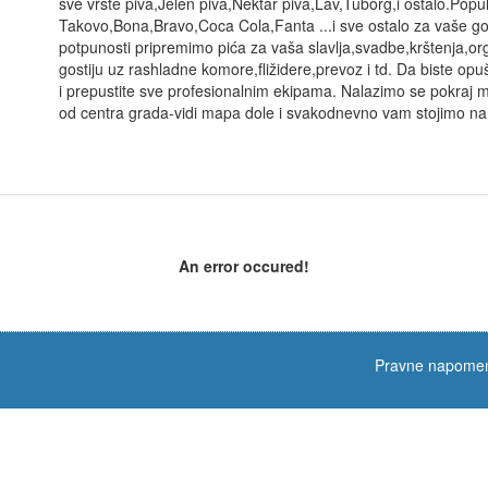
sve vrste piva,Jelen piva,Nektar piva,Lav,Tuborg,i ostalo.Popu
Takovo,Bona,Bravo,Coca Cola,Fanta ...i sve ostalo za vaše gos
potpunosti pripremimo pića za vaša slavlja,svadbe,krštenja,o
gostiju uz rashladne komore,fližidere,prevoz i td. Da biste o
i prepustite sve profesionalnim ekipama. Nalazimo se pokraj
od centra grada-vidi mapa dole i svakodnevno vam stojimo na
An error occured!
Pravne napome