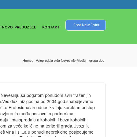
Post New Point
 NOVO PREDUZEĆE
KONTAKT
Home
Veleprodaja pića Nevesinje-Medium grupa doo
Nevesinju,sa bogatom ponudom svih traženijih
ama.Več duži niz godina,od 2004.god.snabdijevamo
 šire.Profesionalan odnos,krajnje korektan pristup
povjerenja među poslovnim partnerima.
aju i maloprodaju alkoholnih i bezalkoholnih
om za veće količine na teritoriji grada.Uvoznik
š vina i sl...a u ponudi neprekidno posjedujemo