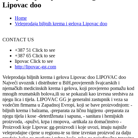
Lipovac doo
Home
Veleprodaja biljnih krema i gelova Lipovac doo
CONTACT US
+387 51
Click to see
+387 65
Click to see
lipovac
Click to see
http://lipovac-gg.com
Veleprodaja biljnih krema i gelova Lipovac doo LIPOVAC doo
Najveći uvoznik i distributer u BiH,provjerenih švajcarskih i
njemačkih medicinskih krema i gelova, koji provjereno pomažu kod
mnogih reumatskih bolova,ili su se pokazali kao izvrsna sredstva za
njegu lica i tijela. LIPOVAC GG je generalni zastupnik i veza sa
vodećim firmama u Zapadnoj Evropi, koji se bave proizvodnjom: -
biljnih krema i balzama, -preparata za ličnu higijenu -preparata za
njegu tijela i kose -deterdženata i sapuna, - sanitara i hemijskih
proizvoda, -spužvi, krpa i mopova, -artikala za domaćinstvo -
Proizvodi koje Lipovac gg-proizvodi i koje uvozi, imaju najniže
veleprodajne cijene u regionu-te su time izvrstan proizvod za dalju