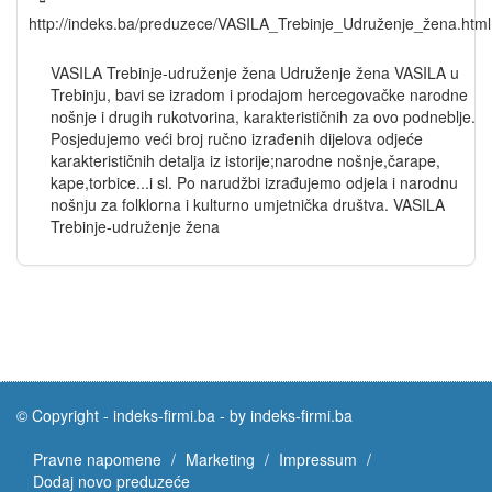
http://indeks.ba/preduzece/VASILA_Trebinje_Udruženje_žena.html
VASILA Trebinje-udruženje žena Udruženje žena VASILA u
Trebinju, bavi se izradom i prodajom hercegovačke narodne
nošnje i drugih rukotvorina, karakterističnih za ovo podneblje.
Posjedujemo veći broj ručno izrađenih dijelova odjeće
karakterističnih detalja iz istorije;narodne nošnje,čarape,
kape,torbice...i sl. Po narudžbi izrađujemo odjela i narodnu
nošnju za folklorna i kulturno umjetnička društva. VASILA
Trebinje-udruženje žena
© Copyright -
indeks-firmi.ba
-
by indeks-firmi.ba
Pravne napomene
Marketing
Impressum
Dodaj novo preduzeće