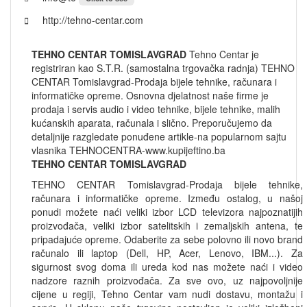
http://tehno-centar.com
TEHNO CENTAR TOMISLAVGRAD
Tehno Centar je
registriran kao S.T.R. (samostalna trgovačka radnja) TEHNO
CENTAR Tomislavgrad-Prodaja bijele tehnike, računara i
informatičke opreme. Osnovna djelatnost naše firme je
prodaja i servis audio i video tehnike, bijele tehnike, malih
kućanskih aparata, računala i slično. Preporučujemo da
detaljnije razgledate ponuđene artikle-na popularnom sajtu
vlasnika TEHNOCENTRA-www.kupijeftino.ba
TEHNO CENTAR TOMISLAVGRAD
TEHNO CENTAR Tomislavgrad-Prodaja bijele tehnike,
računara i informatičke opreme. Između ostalog, u našoj
ponudi možete naći veliki izbor LCD televizora najpoznatijih
proizvođača, veliki izbor satelitskih i zemaljskih antena, te
pripadajuće opreme. Odaberite za sebe polovno ili novo brand
računalo ili laptop (Dell, HP, Acer, Lenovo, IBM...). Za
sigurnost svog doma ili ureda kod nas možete naći i video
nadzore raznih proizvođača. Za sve ovo, uz najpovoljnije
cijene u regiji, Tehno Centar vam nudi dostavu, montažu i