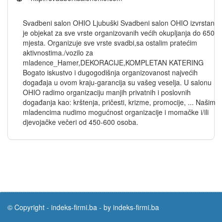
Svadbeni salon OHIO Ljubuški Svadbeni salon OHIO izvrstan
je objekat za sve vrste organizovanih većih okupljanja do 650
mjesta. Organizuje sve vrste svadbi,sa ostalim pratećim
aktivnostima./vozilo za
mladence_Hamer,DEKORACIJE,KOMPLETAN KATERING
Bogato iskustvo i dugogodišnja organizovanost najvećih
događaja u ovom kraju-garancija su vašeg veselja. U salonu
OHIO radimo organizaciju manjih privatnih i poslovnih
događanja kao: krštenja, pričesti, krizme, promocije, ... Našim
mladencima nudimo mogućnost organizacije i momačke i/ili
djevojačke večeri od 450-600 osoba.
© Copyright -
indeks-firmi.ba
-
by indeks-firmi.ba