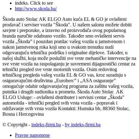
indeks.
Click to see
http://www.skoda.ba/
Škoda auto Stolac AK ELGO
Auto kuća EL & GO je ovlašteni
prodavač i serviser vozila "Škoda".
U našem salonu možete dobiti
savjete i preporuke, a izravno od proizvođača ovog popularnog
branda naručite odabrano vozilo.
Također smo ovlašteni servis
vozila „Škoda” i pouzdan pratilac vašeg vozila u jamstvenom i
nakon jamstvenog roka koji smo u svakom trenutku nudi
odgovarajuću tehničku podršku i originalne dijelove.
Također, u
našoj službi, koja može poslužiti sve vrste mehaničke intervencije na
sve vrste vozila na raspolaganju je suvremeni dijagnostički centar za
tehnički pregled sve vrste motornih vozila.
Osim redovitog
tehničkog pregleda vašeg vozila EL & GO vas, kroz suradnju s
osiguravajućim društvima „Euroherc” i „ASA osiguranje”
omogućuje odabir odgovarajućeg programa za zaštitu vašeg vozila,
putnika i drugih sudionika u prometu.
Škoda Auto Stolac AK
ELGO
Usluge:
- ovlašteni distributer i servisni centar „Škoda”
automobila
- tehnički pregled svih vrsta vozila
- popravak i
održavanje svih vrsta vozila
Kontakti: Humska bb, 88360 Stolac,
Bosna i Hercegovina
© Copyright -
indeks-firmi.ba
-
by indeks-firmi.ba
Pravne napomene