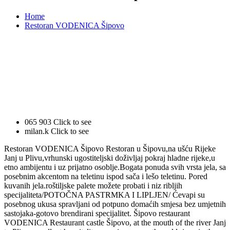
Home
Restoran VODENICA Šipovo
065 903
Click to see
milan.k
Click to see
Restoran VODENICA Šipovo Restoran u Šipovu,na ušću Rijeke
Janj u Plivu,vrhunski ugostiteljski doživljaj pokraj hladne rijeke,u
etno ambijentu i uz prijatno osoblje.Bogata ponuda svih vrsta jela, sa
posebnim akcentom na teletinu ispod sača i lešo teletinu. Pored
kuvanih jela.roštiljske palete možete probati i niz ribljih
specijaliteta/POTOČNA PASTRMKA I LIPLJEN/ Ćevapi su
posebnog ukusa spravljani od potpuno domaćih smjesa bez umjetnih
sastojaka-gotovo brendirani specijalitet. Šipovo restaurant
VODENICA Restaurant castle Šipovo, at the mouth of the river Janj