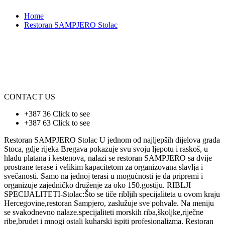
Home
Restoran SAMPJERO Stolac
CONTACT US
+387 36
Click to see
+387 63
Click to see
Restoran SAMPJERO Stolac U jednom od najljepših dijelova grada
Stoca, gdje rijeka Bregava pokazuje svu svoju ljepotu i raskoš, u
hladu platana i kestenova, nalazi se restoran SAMPJERO sa dvije
prostrane terase i velikim kapacitetom za organizovana slavlja i
svečanosti. Samo na jednoj terasi u mogućnosti je da pripremi i
organizuje zajedničko druženje za oko 150.gostiju. RIBLJI
SPECIJALITETI-Stolac:Što se tiče ribljih specijaliteta u ovom kraju
Hercegovine,restoran Sampjero, zaslužuje sve pohvale. Na meniju
se svakodnevno nalaze.specijaliteti morskih riba,školjke,riječne
ribe,brudet i mnogi ostali kuharski ispiti profesionalizma. Restoran