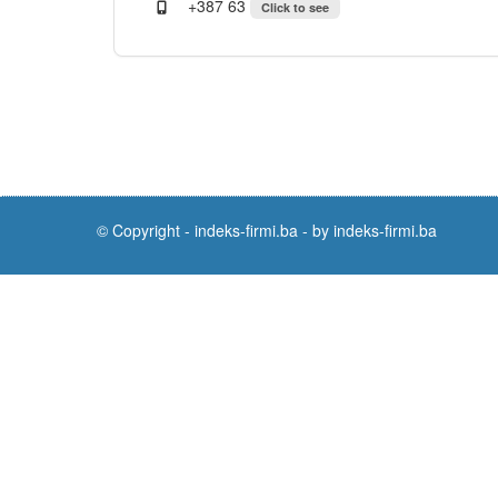
+387 63
Click to see
© Copyright -
indeks-firmi.ba
-
by indeks-firmi.ba