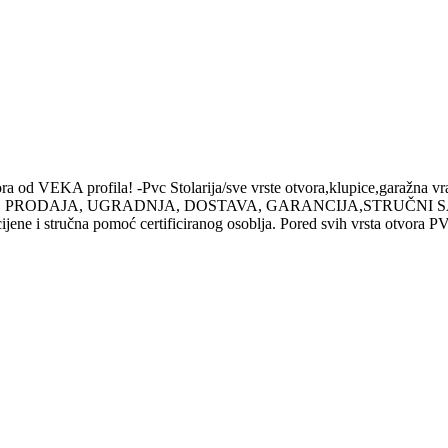
 od VEKA profila! -Pvc Stolarija/sve vrste otvora,klupice,garažna vr
a u regionu. PRODAJA, UGRADNJA, DOSTAVA, GARANCIJA,STRUČNI SA
ene i stručna pomoć certificiranog osoblja. Pored svih vrsta otvora PVC