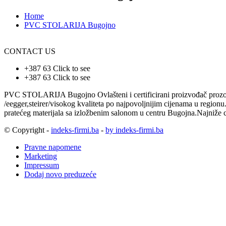
Home
PVC STOLARIJA Bugojno
CONTACT US
+387 63
Click to see
+387 63
Click to see
PVC STOLARIJA Bugojno Ovlašteni i certificirani proizvođač prozora
/eegger,steirer/visokog kvaliteta po najpovoljnijim cijenam
pratećeg materijala sa izložbenim salonom u centru Bugojna.Najniže cij
© Copyright -
indeks-firmi.ba
-
by indeks-firmi.ba
Pravne napomene
Marketing
Impressum
Dodaj novo preduzeće