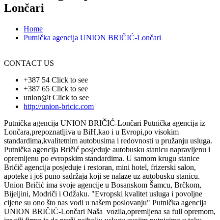
Lončari
Home
Putnička agencija UNION BRIČIĆ-Lončari
CONTACT US
+387 54
Click to see
+387 65
Click to see
union@t
Click to see
http://union-bricic.com
Putnička agencija UNION BRIČIĆ-Lončari Putnička agencija iz
Lončara,prepoznatljiva u BiH,kao i u Evropi,po visokim
standardima,kvalitetnim autobusima i redovnosti u pružanju usluga.
Putnička agencija Bričić posjeduje autobusku stanicu napravljenu i
opremljenu po evropskim standardima. U samom krugu stanice
Brićič agencija posjeduje i restoran, mini hotel, frizerski salon,
apoteke i još puno sadržaja koji se nalaze uz autobusku stanicu.
Union Bričić ima svoje agencije u Bosanskom Šamcu, Brčkom,
Bijeljini, Modriči i Odžaku. "Evropski kvalitet usluga i povoljne
cijene su ono što nas vodi u našem poslovanju" Putnička agencija
UNION BRIČIĆ-Lončari Naša vozila,opremljena sa full opremom,