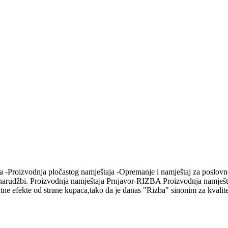
roizvodnja pločastog namještaja -Opremanje i namještaj za poslovne pr
po narudžbi. Proizvodnja namještaja Prnjavor-RIZBA Proizvodnja namješ
ratne efekte od strane kupaca,tako da je danas "Rizba" sinonim za kvali