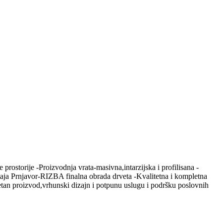
ostorije -Proizvodnja vrata-masivna,intarzijska i profilisana -
taja Prnjavor-RIZBA finalna obrada drveta -Kvalitetna i kompletna
tetan proizvod,vrhunski dizajn i potpunu uslugu i podršku poslovnih