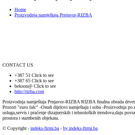
Home
Proizvodnja namještaja Prnjavor-RIZBA
CONTACT US
+387 51
Click to see
+387 65
Click to see
bekson@
Click to see
http://rizba.com
Proizvodnja namještaja Prnjavor-RIZBA RIZBA finalna obrada drveta -P
Prozori "euro falc" -Ostali dijelovi namještaja i soba -Proizvodnja 
usluga,servis i praćenje dizajnerskih i tehnoloških trendova,daju pov
prostora i stambenih objekata.
© Copyright -
indeks-firmi.ba
-
by indeks-firmi.ba