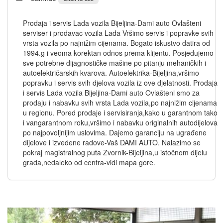
Prodaja i servis Lada vozila Bijeljina-Dami auto Ovlašteni
serviser i prodavac vozila Lada Vršimo servis i popravke svih
vrsta vozila po najnižim cijenama. Bogato iskustvo datira od
1994.g i veoma korektan odnos prema klijentu. Posjedujemo
sve potrebne dijagnostičke mašine po pitanju mehaničkih i
autoelektričarskih kvarova. Autoelektrika-Bijeljina,vršimo
popravku i servis svih djelova vozila iz ove djelatnosti. Prodaja
i servis Lada vozila Bijeljina-Dami auto Ovlašteni smo za
prodaju i nabavku svih vrsta Lada vozila,po najnižim cijenama
u regionu. Pored prodaje i servisiranja,kako u garantnom tako
i vangarantnom roku,vršimo i nabavku originalnih autodijelova
po najpovoljnijim uslovima. Dajemo garanciju na ugrađene
dijelove i izvedene radove-Vaš DAMI AUTO. Nalazimo se
pokraj magistralnog puta Zvornik-Bijeljina,u istočnom dijelu
grada,nedaleko od centra-vidi mapa gore.