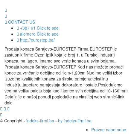
CONTACT US
+387 61
Click to see
alomero
Click to see
http://eurostep.ba/
Prodaja konaca Sarajevo-EUROSTEP Firma EUROSTEP je
zastupnik firme Ozen Iplik koja je broj 1. u Turskoj industriji
konaca, na lageru imamo sve vrste konaca u svim bojama.
Prodaja konaca Sarajevo-EUROSTEP Kod nas možete pronaći
konce za vrnčanje debljine od 1cm-1,20cm Nudimo veliki izbor
izuzetno kvalitetnih konaca za široku primjenu:tekstilnu
industriju,tapetare namjestaja,dekoratere i ostale.Posjedujemo
veoma veliku paletu boja,kao i konce svih debljina od 10-160 mm
Detaljnije o našoj ponudi pogledajte na vlastitoj web stranici-link
dole
© Copyright -
indeks-firmi.ba
-
by indeks-firmi.ba
Pravne napomene