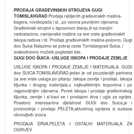
PRODAJA GRAĐEVINSKIH STROJEVA GUGI
TOMISLAVGRAD
Prodaja rabljenih građevinskih mašina-
bagera, rovokopača i sl...po veoma povoljnim cijenama.
Građevinski strojevi u ispravnom stanju,ili sa manjim
nedostacima, namjenske mašine za sve vrste građevinskih
iskopa,radova i td. Prodaja građevinskih mašina-polovno, Gugi
doo Šuica Nalazimo se pokraj ceste Tomislavgrad-Šuica, i
svakodnevno možete pogledati iste.
GUGI DOO ŠUICA -USLUGE ISKOPA I PRODAJE ZEMLJE
USLUGE ISKOPA I PRODAJE ZEMLJE I MATERIJALA. GUGI
doo ŠUICA-TOMISLAVGRAD,jedan je od pouzdanijih partnera
za sve vrste usluga po pitanju :iskopa zemlje i prodaje, iskopa
šljunka i drugog materijala,u najkvalitetnijm kopovima i po
najpovoljnijim cijenama. Pored iskopa i prodaje građevinskog
šljunka, zemlje i sl-bavi se i prodajom drva i ugla za ogrijev.
Posebno interesantna djelatnost GUGI doo Šuica,je i
proizvodnja i prodaja PELETA,aktuelnog ogrijeva iz sustava
obnovljivih izvora
PRODAJA DRVA,PELETA I OSTALIH MATERIJALA ZA
OGRIJEV