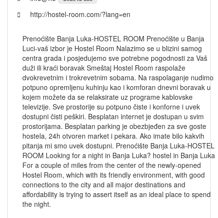
http://hostel-room.com/?lang=en
Prenoćište Banja Luka-HOSTEL ROOM Prenoćište u Banja
Luci-vaš izbor je Hostel Room Nalazimo se u blizini samog
centra grada i posjedujemo sve potrebne pogodnosti za Vaš
duži ili kraći boravak Smeštaj Hostel Room raspolaže
dvokrevetnim i trokrevetnim sobama. Na raspolaganje nudimo
potpuno opremljenu kuhinju kao i komforan dnevni boravak u
kojem možete da se relaksirate uz programe kablovske
televizije. Sve prostorije su potpuno čiste i konforne i uvek
dostupni čisti peškiri. Besplatan internet je dostupan u svim
prostorijama. Besplatan parking je obezbjeđen za sve goste
hostela, 24h otvoren market i pekara. Ako imate bilo kakvih
pitanja mi smo uvek dostupni. Prenoćište Banja Luka-HOSTEL
ROOM Looking for a night in Banja Luka? hostel in Banja Luka
For a couple of miles from the center of the newly-opened
Hostel Room, which with its friendly environment, with good
connections to the city and all major destinations and
affordability is trying to assert itself as an ideal place to spend
the night.