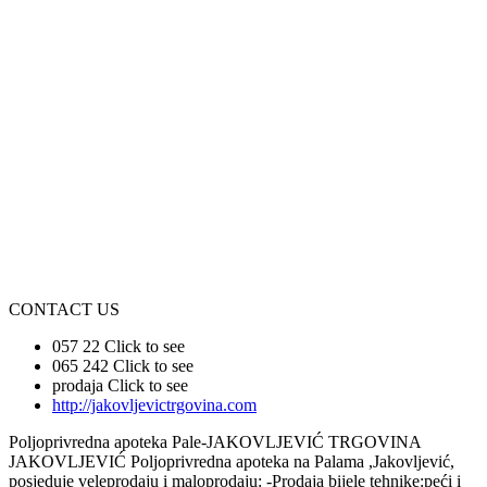
CONTACT US
057 22
Click to see
065 242
Click to see
prodaja
Click to see
http://jakovljevictrgovina.com
Poljoprivredna apoteka Pale-JAKOVLJEVIĆ TRGOVINA
JAKOVLJEVIĆ Poljoprivredna apoteka na Palama ,Jakovljević,
posjeduje veleprodaju i maloprodaju: -Prodaja bijele tehnike:peći i