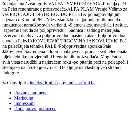
štednjaci na čvrsto gorivo/ALFA I SMEDEREVAC/ -Prodaja peći
na Pelet renomiranog proizvođača-ALFA PLAM Vranje Vršimo za
vas PRODAJU I DISTRIBUCIJU PELETA-po najpovoljnijim
cijenama. Kamini PRITY-izvrstan izbor najpopularnijih modela-
mogućnost narudžbe svih varijanti. -Sjemenskog materijala i zaštite,
-Opreme i oruđa za poljoprivredu, -Sadnica i sadnog materijala, -
rezervnih dijelova za poljoprivredne mašine i alate. Poljoprivredna
apoteka Pale-JAKOVLJEVIĆ TRGOVINA JAKOVLJEVIĆ Peći
na pelet/Bijela tehnika PALE /Poljoprivredna apoteka Pale
Jakovljević Savremena i dobro snabdjevena prodaja svih elemenata
bijele tehnike provjerenih i brendiranih proizvođača. Mogućnosti
svih vrsta narudžbi u najkraćem roku -po pitanju,peći na pelet,peći i
štednjaka na čvrsto gorivo i sl. Detaljnije na vlastitoj veb stranici-
link gore
© Copyright -
indeks-firmi.ba
-
by indeks-firmi.ba
Pravne napomene
Marketing
Impressum
Dodaj novo preduzeće